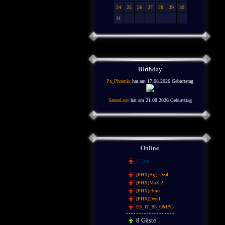
24
25
26
27
28
29
30
31
Birthday
Pa_Phoenix
hat am 17.08.2026 Geburtstag
SenseLess
hat am 21.08.2026 Geburtstag
Online
0 User
[PHX]Big_Deal
[PHX]MaX.2
[PHX]r3mu
[PHX]Devil
ES_IT_83_OMPG
8 Gäste