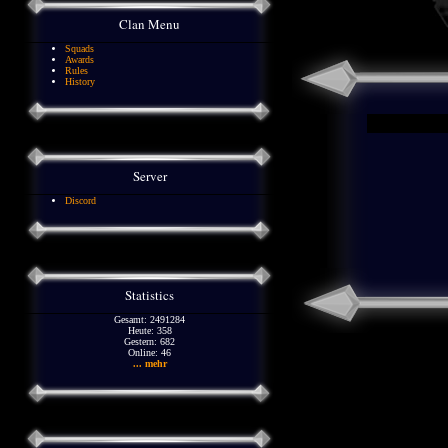
Clan Menu
Squads
Awards
Rules
History
Server
Discord
Statistics
Gesamt: 2491284
Heute: 358
Gestern: 682
Online: 46
... mehr