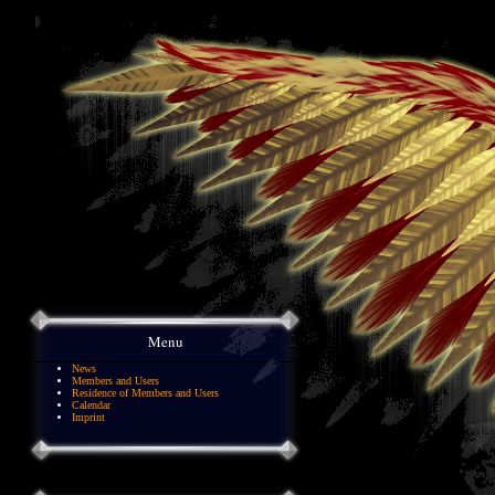
Menu
News
Members and Users
Residence of Members and Users
Calendar
Imprint