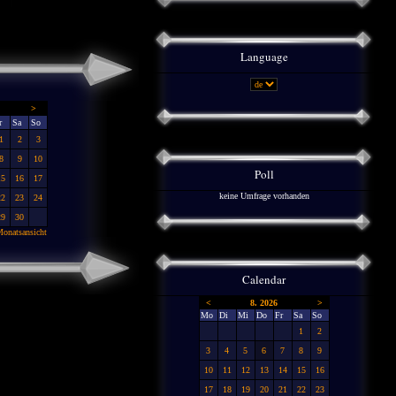
Language
>
r
Sa
So
1
2
3
8
9
10
Poll
15
16
17
keine Umfrage vorhanden
22
23
24
29
30
onatsansicht
Calendar
<
8. 2026
>
Mo
Di
Mi
Do
Fr
Sa
So
1
2
3
4
5
6
7
8
9
10
11
12
13
14
15
16
17
18
19
20
21
22
23