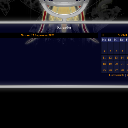
Kalender
<
9. 2023
Nur am 17 September 2023
Mo
Di
Mi
Do
F
4
5
6
7
11
12
13
14
18
19
20
21
25
26
27
28
Listenansicht
|
M