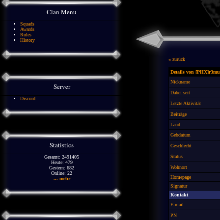
Clan Menu
Squads
Awards
Rules
History
«
zurück
Details von [PHX]r3mu
Nickname
Server
Dabei seit
Discord
Letzte Aktivität
Beiträge
Land
Gebdatum
Statistics
Geschlecht
Status
Gesamt: 2491405
Heute: 479
Wohnort
Gestern: 682
Online: 22
Homepage
... mehr
Signatur
Kontakt
E-mail
PN