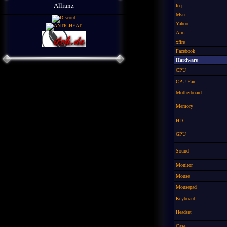
Allianz
Icq
Msn
Yahoo
Aim
xfire
Facebook
Hardware
CPU
CPU Fan
Motherboard
Memory
HD
GPU
Sound
Monitor
Mouse
Mousepad
Keyboard
Headset
Case