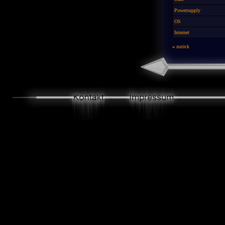
Powersupply
OS
Internet
«
zurück