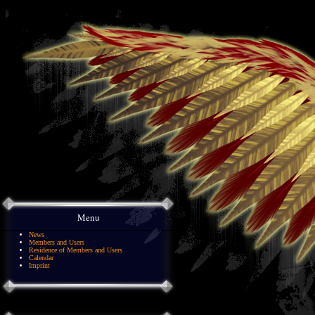
Menu
News
Members and Users
Residence of Members and Users
Calendar
Imprint