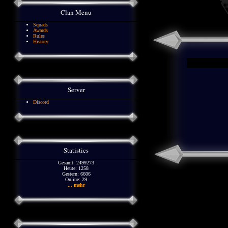
Clan Menu
Squads
Awards
Rules
History
Server
Discord
Statistics
Gesamt: 2499273
Heute: 1258
Gestern: 6606
Online: 29
... mehr