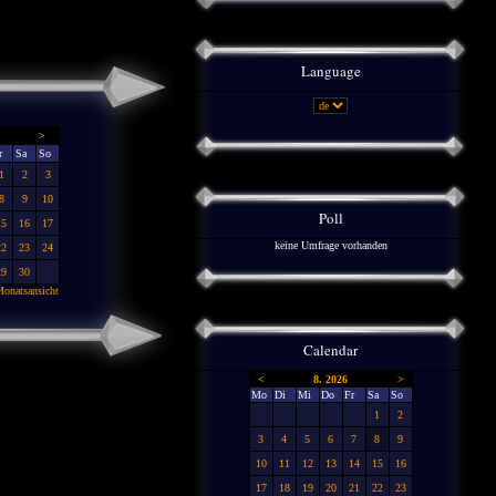
Language
>
r
Sa
So
1
2
3
8
9
10
Poll
15
16
17
keine Umfrage vorhanden
22
23
24
29
30
onatsansicht
Calendar
<
8. 2026
>
Mo
Di
Mi
Do
Fr
Sa
So
1
2
3
4
5
6
7
8
9
10
11
12
13
14
15
16
17
18
19
20
21
22
23