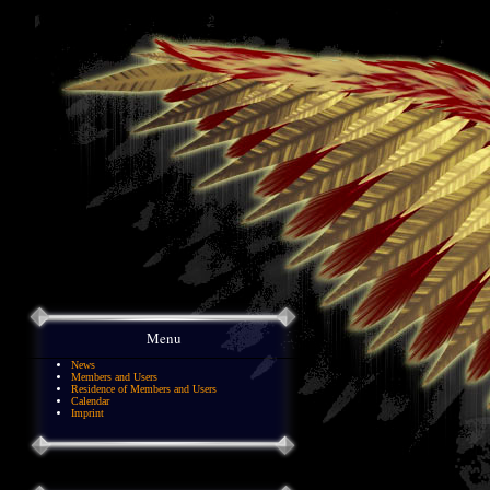
Menu
News
Members and Users
Residence of Members and Users
Calendar
Imprint