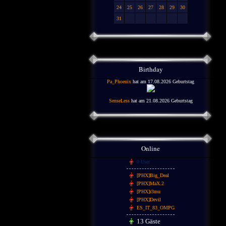
24
25
26
27
28
29
30
31
Birthday
Pa_Phoenix
hat am 17.08.2026 Geburtstag
SenseLess
hat am 21.08.2026 Geburtstag
Online
0 User
[PHX]Big_Deal
[PHX]MaX.2
[PHX]r3mu
[PHX]Devil
ES_IT_83_OMPG
13 Gäste