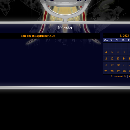
Kalender
<
9. 2023
Nur am 18 September 2023
Mo
Di
Mi
Do
F
4
5
6
7
11
12
13
14
18
19
20
21
25
26
27
28
Listenansicht
|
M