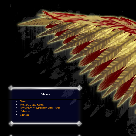
Menu
News
Members and Users
Residence of Members and Users
Calendar
Imprint