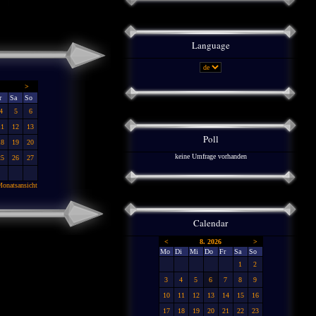
Language
>
r
Sa
So
4
5
6
11
12
13
Poll
18
19
20
keine Umfrage vorhanden
25
26
27
onatsansicht
Calendar
<
8. 2026
>
Mo
Di
Mi
Do
Fr
Sa
So
1
2
3
4
5
6
7
8
9
10
11
12
13
14
15
16
17
18
19
20
21
22
23