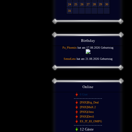
24
25
26
27
28
29
30
31
Birthday
Pa_Phoenix
hat am 17.08.2026 Geburtstag
SenseLess
hat am 21.08.2026 Geburtstag
Online
0 User
[PHX]Big_Deal
[PHX]MaX.2
[PHX]r3mu
[PHX]Devil
ES_IT_83_OMPG
12 Gäste