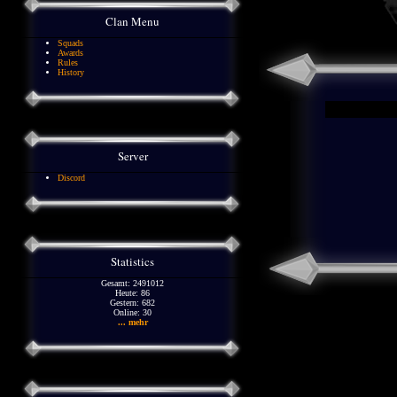
Clan Menu
Squads
Awards
Rules
History
Server
Discord
Statistics
Gesamt: 2491012
Heute: 86
Gestern: 682
Online: 30
... mehr