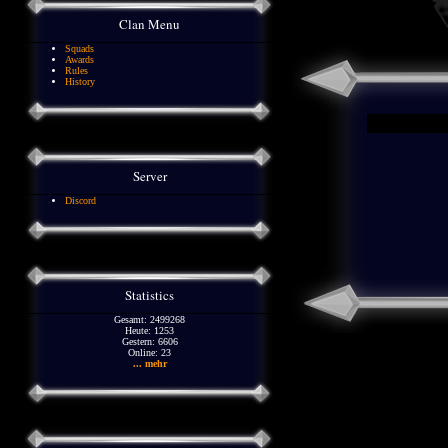
Clan Menu
Squads
Awards
Rules
History
Server
Discord
Statistics
Gesamt: 2499268
Heute: 1253
Gestern: 6606
Online: 23
... mehr