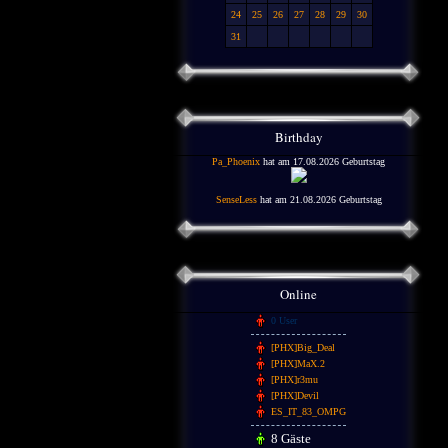
24
25
26
27
28
29
30
31
Birthday
Pa_Phoenix
hat am 17.08.2026 Geburtstag
SenseLess
hat am 21.08.2026 Geburtstag
Online
0 User
[PHX]Big_Deal
[PHX]MaX.2
[PHX]r3mu
[PHX]Devil
ES_IT_83_OMPG
8 Gäste