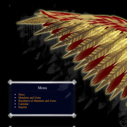
Menu
News
Members and Users
Residence of Members and Users
Calendar
Imprint