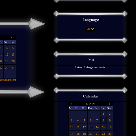
Language
>
r
Sa
So
4
5
6
11
12
13
Poll
18
19
20
keine Umfrage vorhanden
25
26
27
onatsansicht
Calendar
<
8. 2026
>
Mo
Di
Mi
Do
Fr
Sa
So
1
2
3
4
5
6
7
8
9
10
11
12
13
14
15
16
17
18
19
20
21
22
23