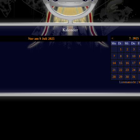
Kalender
<
7. 2025
Nur am 9 Juli 2025
Mo
Di
Mi
Do
F
1
2
3
7
8
9
10
14
15
16
17
21
22
23
24
28
29
30
31
Listenansicht
|
M