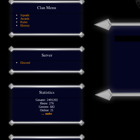
Clan Menu
Squads
Awards
Rules
History
Server
Discord
Statistics
Gesamt: 2491202
Heute: 276
Gestern: 682
Online: 21
... mehr