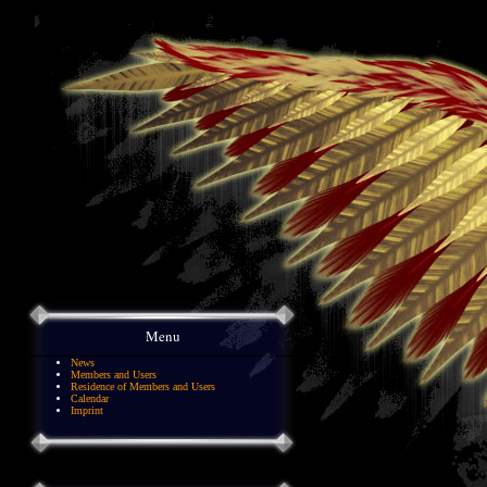
Menu
News
Members and Users
Residence of Members and Users
Calendar
Imprint