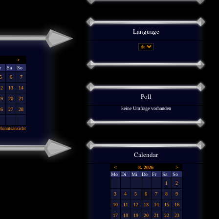
Language
>
r
Sa
So
5
6
7
12
13
14
Poll
19
20
21
keine Umfrage vorhanden
26
27
28
onatsansicht
Calendar
<
8. 2026
>
Mo
Di
Mi
Do
Fr
Sa
So
1
2
3
4
5
6
7
8
9
10
11
12
13
14
15
16
17
18
19
20
21
22
23