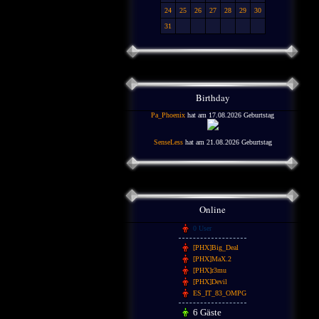
24
25
26
27
28
29
30
31
Birthday
Pa_Phoenix
hat am 17.08.2026 Geburtstag
SenseLess
hat am 21.08.2026 Geburtstag
Online
0 User
[PHX]Big_Deal
[PHX]MaX.2
[PHX]r3mu
[PHX]Devil
ES_IT_83_OMPG
6 Gäste