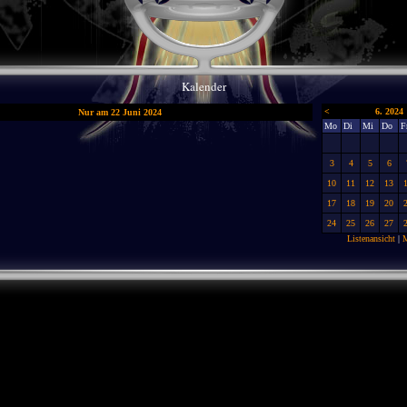
Kalender
<
6. 2024
Nur am 22 Juni 2024
Mo
Di
Mi
Do
F
3
4
5
6
10
11
12
13
17
18
19
20
24
25
26
27
Listenansicht
|
M