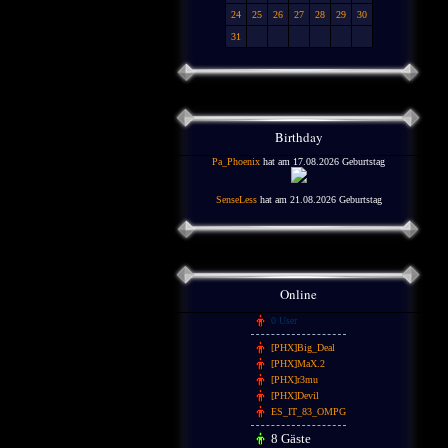
24
25
26
27
28
29
30
31
Birthday
Pa_Phoenix
hat am 17.08.2026 Geburtstag
SenseLess
hat am 21.08.2026 Geburtstag
Online
0 User
[PHX]Big_Deal
[PHX]MaX.2
[PHX]r3mu
[PHX]Devil
ES_IT_83_OMPG
8 Gäste