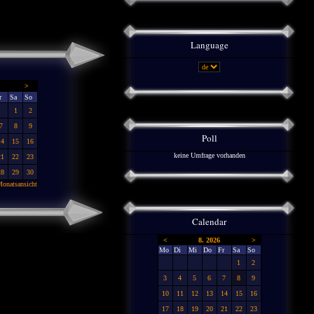
Language
>
r
Sa
So
1
2
7
8
9
Poll
14
15
16
keine Umfrage vorhanden
21
22
23
28
29
30
onatsansicht
Calendar
<
8. 2026
>
Mo
Di
Mi
Do
Fr
Sa
So
1
2
3
4
5
6
7
8
9
10
11
12
13
14
15
16
17
18
19
20
21
22
23