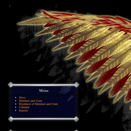
Menu
News
Members and Users
Residence of Members and Users
Calendar
Imprint