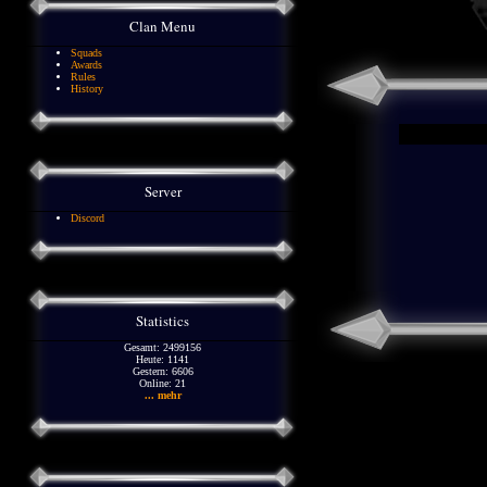
Clan Menu
Squads
Awards
Rules
History
Server
Discord
Statistics
Gesamt: 2499156
Heute: 1141
Gestern: 6606
Online: 21
... mehr