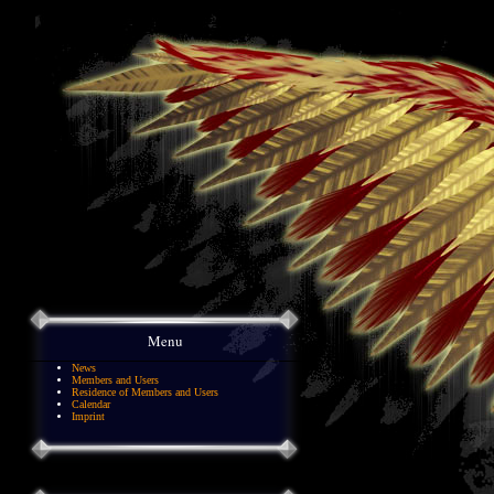
Menu
News
Members and Users
Residence of Members and Users
Calendar
Imprint