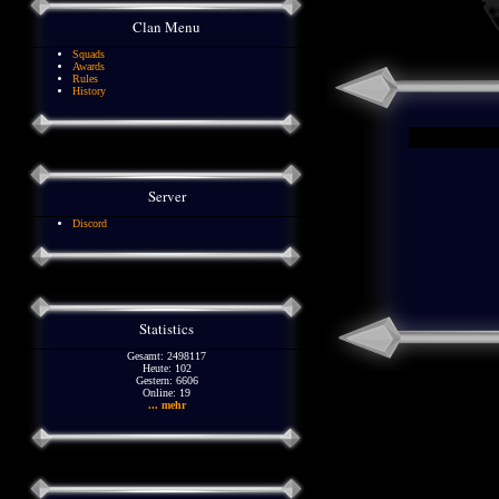
Clan Menu
Squads
Awards
Rules
History
Server
Discord
Statistics
Gesamt: 2498117
Heute: 102
Gestern: 6606
Online: 19
... mehr