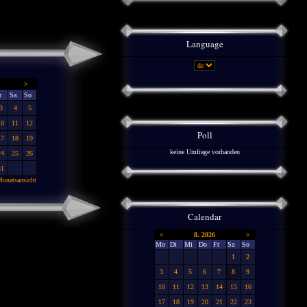
Language
>
r
Sa
So
3
4
5
10
11
12
Poll
17
18
19
keine Umfrage vorhanden
24
25
26
31
onatsansicht
Calendar
<
8. 2026
>
Mo
Di
Mi
Do
Fr
Sa
So
1
2
3
4
5
6
7
8
9
10
11
12
13
14
15
16
17
18
19
20
21
22
23