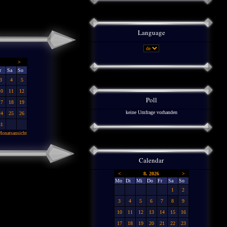
Language
>
r
Sa
So
3
4
5
10
11
12
Poll
17
18
19
keine Umfrage vorhanden
24
25
26
31
onatsansicht
Calendar
<
8. 2026
>
Mo
Di
Mi
Do
Fr
Sa
So
1
2
3
4
5
6
7
8
9
10
11
12
13
14
15
16
17
18
19
20
21
22
23