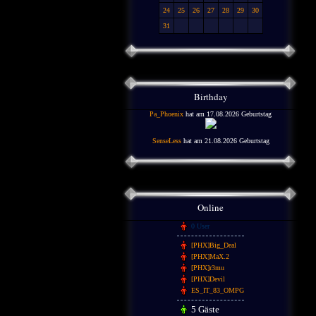
24
25
26
27
28
29
30
31
Birthday
Pa_Phoenix
hat am 17.08.2026 Geburtstag
SenseLess
hat am 21.08.2026 Geburtstag
Online
0 User
[PHX]Big_Deal
[PHX]MaX.2
[PHX]r3mu
[PHX]Devil
ES_IT_83_OMPG
5 Gäste