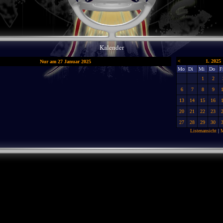
Kalender
<
1. 2025
Nur am 27 Januar 2025
Mo
Di
Mi
Do
F
1
2
6
7
8
9
13
14
15
16
20
21
22
23
27
28
29
30
Listenansicht
|
M