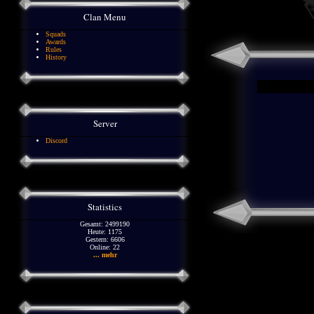
Clan Menu
Squads
Awards
Rules
History
Server
Discord
Statistics
Gesamt: 2499190
Heute: 1175
Gestern: 6606
Online: 22
... mehr