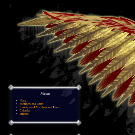
Menu
News
Members and Users
Residence of Members and Users
Calendar
Imprint