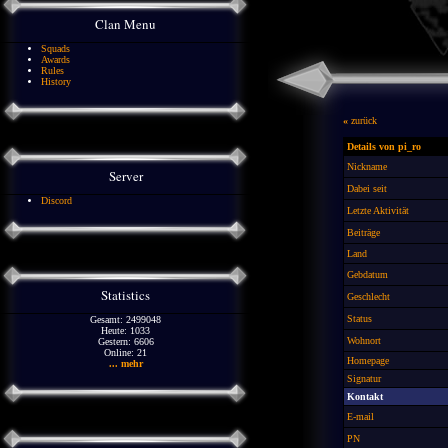
Clan Menu
Squads
Awards
Rules
History
«
zurück
Details von pi_ro
Nickname
Server
Dabei seit
Discord
Letzte Aktivität
Beiträge
Land
Gebdatum
Statistics
Geschlecht
Status
Gesamt: 2499048
Heute: 1033
Wohnort
Gestern: 6606
Online: 21
Homepage
... mehr
Signatur
Kontakt
E-mail
PN