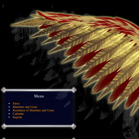
Menu
News
Members and Users
Residence of Members and Users
Calendar
Imprint