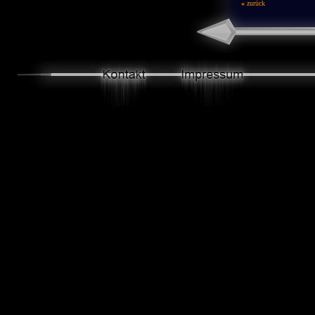
«
zurück