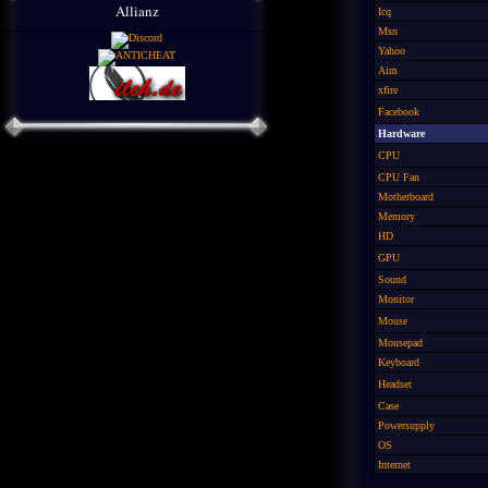
Allianz
Icq
Msn
Yahoo
Aim
xfire
Facebook
Hardware
CPU
CPU Fan
Motherboard
Memory
HD
GPU
Sound
Monitor
Mouse
Mousepad
Keyboard
Headset
Case
Powersupply
OS
Internet