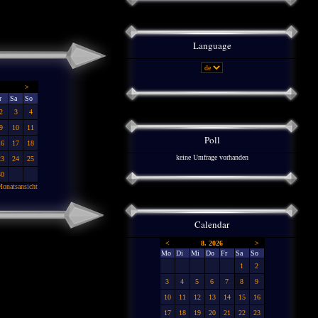
Language
>
r
Sa
So
2
3
4
9
10
11
Poll
16
17
18
keine Umfrage vorhanden
23
24
25
30
onatsansicht
Calendar
<
8. 2026
>
Mo
Di
Mi
Do
Fr
Sa
So
1
2
3
4
5
6
7
8
9
10
11
12
13
14
15
16
17
18
19
20
21
22
23