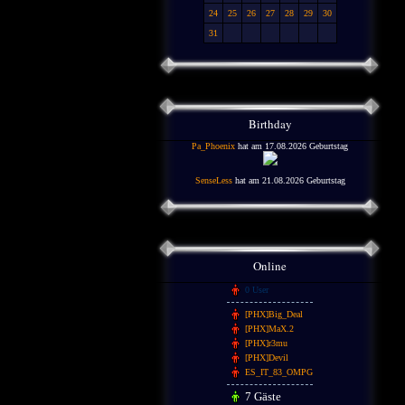
24
25
26
27
28
29
30
31
Birthday
Pa_Phoenix
hat am 17.08.2026 Geburtstag
SenseLess
hat am 21.08.2026 Geburtstag
Online
0 User
[PHX]Big_Deal
[PHX]MaX.2
[PHX]r3mu
[PHX]Devil
ES_IT_83_OMPG
7 Gäste