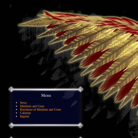
Menu
News
Members and Users
Residence of Members and Users
Calendar
Imprint