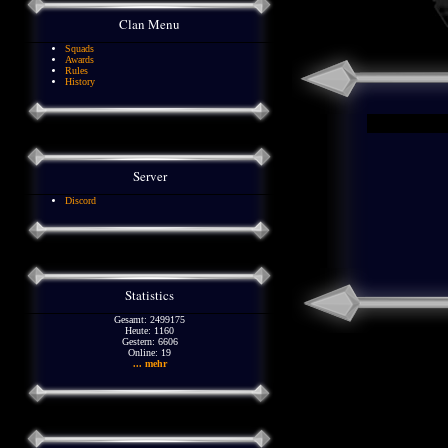
Clan Menu
Squads
Awards
Rules
History
Server
Discord
Statistics
Gesamt: 2499175
Heute: 1160
Gestern: 6606
Online: 19
... mehr