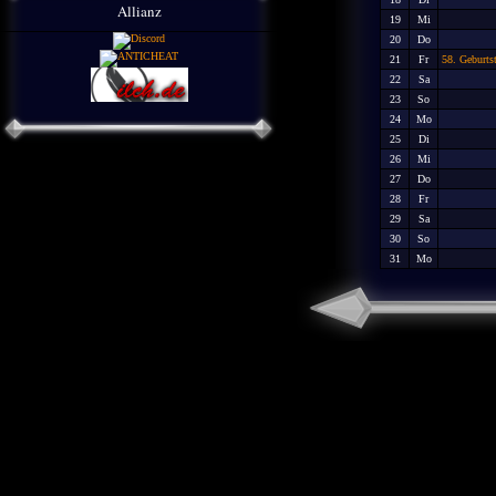
Allianz
19
Mi
20
Do
21
Fr
58. Geburts
22
Sa
23
So
24
Mo
25
Di
26
Mi
27
Do
28
Fr
29
Sa
30
So
31
Mo