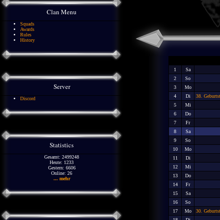
Clan Menu
Squads
Awards
Rules
History
1
Sa
2
So
Server
3
Mo
4
Di
38. Geburts
Discord
5
Mi
6
Do
7
Fr
8
Sa
9
So
Statistics
10
Mo
Gesamt: 2499248
11
Di
Heute: 1233
12
Mi
Gestern: 6606
Online: 26
13
Do
... mehr
14
Fr
15
Sa
16
So
17
Mo
30. Geburts
18
Di