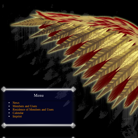
Menu
News
Members and Users
Residence of Members and Users
Calendar
Imprint