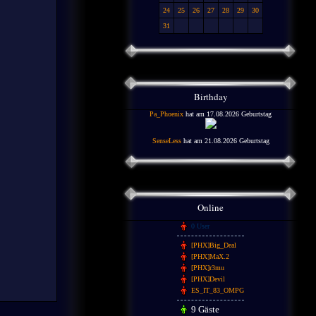
24
25
26
27
28
29
30
31
Birthday
Pa_Phoenix
hat am 17.08.2026 Geburtstag
SenseLess
hat am 21.08.2026 Geburtstag
Online
0 User
[PHX]Big_Deal
[PHX]MaX.2
[PHX]r3mu
[PHX]Devil
ES_IT_83_OMPG
9 Gäste