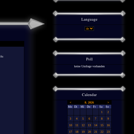
Language
-As
Poll
keine Umfrage vorhanden
Calendar
<
8. 2026
>
Mo
Di
Mi
Do
Fr
Sa
So
1
2
3
4
5
6
7
8
9
10
11
12
13
14
15
16
17
18
19
20
21
22
23