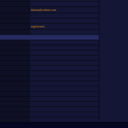
damjan@widesec.com
nightstorm1