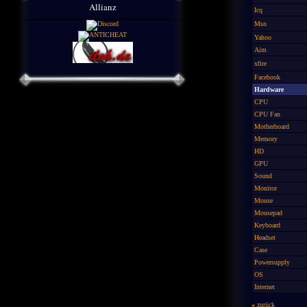
Allianz
Icq
Msn
Yahoo
Aim
xfire
Facebook
Hardware
CPU
CPU Fan
Motherboard
Memory
HD
GPU
Sound
Monitor
Mouse
Mousepad
Keyboard
Headset
Case
Powersupply
OS
Internet
«
zurück