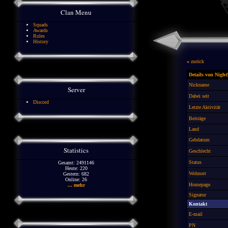
Clan Menu
Squads
Awards
Rules
History
«
zurück
Details von Nigh
Nickname
Server
Dabei seit
Discord
Letzte Aktivität
Beiträge
Land
Gebdatum
Statistics
Geschlecht
Status
Gesamt: 2491146
Heute: 220
Wohnort
Gestern: 682
Online: 26
Homepage
... mehr
Signatur
Kontakt
E-mail
PN