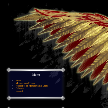
Menu
News
Members and Users
Residence of Members and Users
Calendar
Imprint