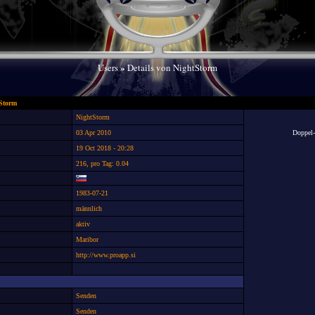
»
Users
Details von NightStorm
tStorm
NightStorm
03 Apr 2010
Doppel
19 Oct 2018 - 20:28
216, pro Tag: 0.04
1983-07-21
männlich
aktiv
Maribor
http://www.proapp.si
Senden
Senden