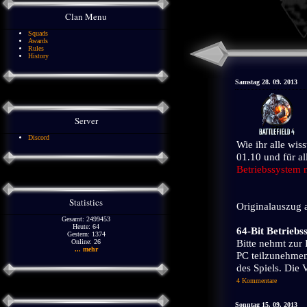
Clan Menu
Squads
Awards
Rules
History
Samstag 28. 09. 2013
Server
Discord
Wie ihr alle wis
01.10 und für al
Betriebssystem 
Statistics
Originalauszug 
Gesamt: 2499453
Heute: 64
64-Bit Betrieb
Gestern: 1374
Bitte nehmt zur 
Online: 26
... mehr
PC teilzunehmen.
des Spiels. Die 
4 Kommentare
Sonntag 15. 09. 2013