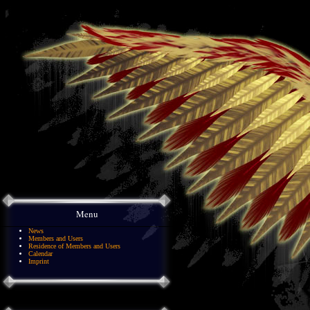
Menu
News
Members and Users
Residence of Members and Users
Calendar
Imprint