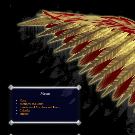
Menu
News
Members and Users
Residence of Members and Users
Calendar
Imprint