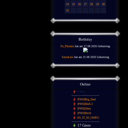
24
25
26
27
28
29
30
31
Birthday
Pa_Phoenix
hat am 17.08.2026 Geburtstag
SenseLess
hat am 21.08.2026 Geburtstag
Online
0 User
[PHX]Big_Deal
[PHX]MaX.2
[PHX]r3mu
[PHX]Devil
ES_IT_83_OMPG
17 Gäste