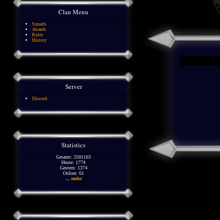
Clan Menu
Squads
Awards
Rules
History
Server
Discord
Statistics
Gesamt: 2501163
Heute: 1774
Gestern: 1374
Online: 61
... mehr