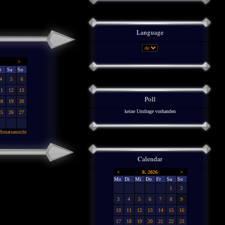
Language
>
r
Sa
So
4
5
6
11
12
13
Poll
18
19
20
keine Umfrage vorhanden
25
26
27
onatsansicht
Calendar
<
8. 2026
>
Mo
Di
Mi
Do
Fr
Sa
So
1
2
3
4
5
6
7
8
9
10
11
12
13
14
15
16
17
18
19
20
21
22
23