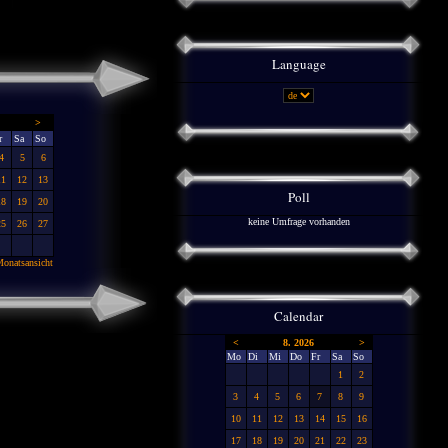
Language
>
r
Sa
So
4
5
6
11
12
13
Poll
18
19
20
keine Umfrage vorhanden
25
26
27
onatsansicht
Calendar
<
8. 2026
>
Mo
Di
Mi
Do
Fr
Sa
So
1
2
3
4
5
6
7
8
9
10
11
12
13
14
15
16
17
18
19
20
21
22
23