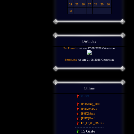
24
25
26
27
28
29
30
31
Birthday
Pa_Phoenix
hat am 17.08.2026 Geburtstag
SenseLess
hat am 21.08.2026 Geburtstag
Online
0 User
[PHX]Big_Deal
[PHX]MaX.2
[PHX]r3mu
[PHX]Devil
ES_IT_83_OMPG
15 Gäste