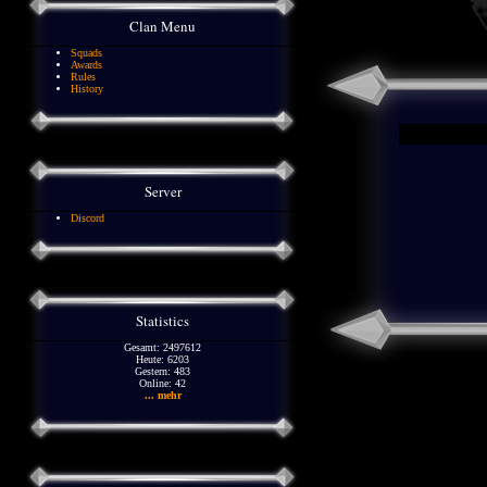
Clan Menu
Squads
Awards
Rules
History
Server
Discord
Statistics
Gesamt: 2497612
Heute: 6203
Gestern: 483
Online: 42
... mehr