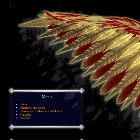
Menu
News
Members and Users
Residence of Members and Users
Calendar
Imprint