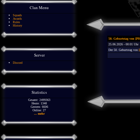
Clan Menu
Squads
Awards
Rules
History
50. Geburtstag von [
25.06.2026 - 00:01 Uhr
Der 50. Geburtstag von
Server
Discord
Statistics
Gesamt: 2499363
Heute: 1348
Gestern: 6606
Online: 27
... mehr