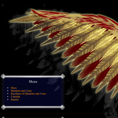
Menu
News
Members and Users
Residence of Members and Users
Calendar
Imprint