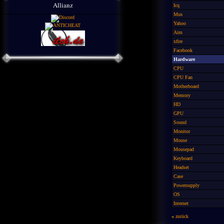
Allianz
Icq
Msn
Yahoo
Aim
xfire
Facebook
Hardware
CPU
CPU Fan
Motherboard
Memory
HD
GPU
Sound
Monitor
Mouse
Mousepad
Keyboard
Headset
Case
Powersupply
OS
Internet
«
zurück