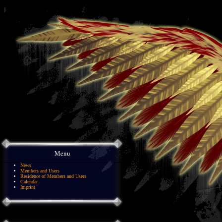
Menu
News
Members and Users
Residence of Members and Users
Calendar
Imprint