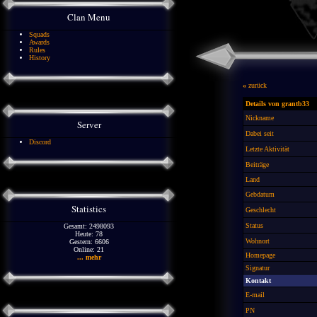
Clan Menu
Squads
Awards
Rules
History
«
zurück
Details von grantb33
Nickname
Server
Dabei seit
Discord
Letzte Aktivität
Beiträge
Land
Gebdatum
Statistics
Geschlecht
Status
Gesamt: 2498093
Heute: 78
Wohnort
Gestern: 6606
Online: 21
Homepage
... mehr
Signatur
Kontakt
E-mail
PN