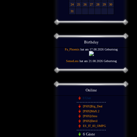
24
25
26
27
28
29
30
31
Birthday
Pa_Phoenix
hat am 17.08.2026 Geburtstag
SenseLess
hat am 21.08.2026 Geburtstag
Online
0 User
[PHX]Big_Deal
[PHX]MaX.2
[PHX]r3mu
[PHX]Devil
ES_IT_83_OMPG
6 Gäste