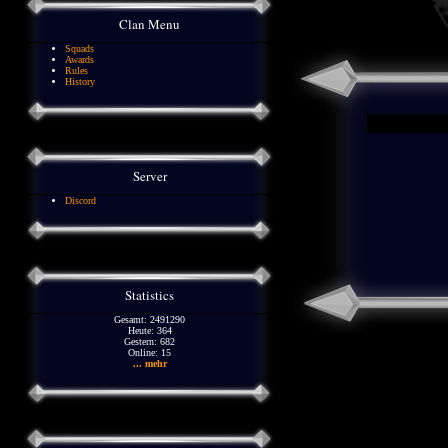
Clan Menu
Squads
Awards
Rules
History
Server
Discord
Statistics
Gesamt: 2491290
Heute: 364
Gestern: 682
Online: 15
... mehr