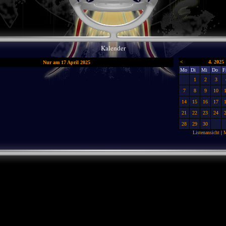
Kalender
<
4. 2025
Nur am 17 April 2025
Mo
Di
Mi
Do
F
1
2
3
7
8
9
10
14
15
16
17
21
22
23
24
28
29
30
Listenansicht
|
M