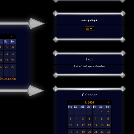
Language
>
r
Sa
So
4
5
6
11
12
13
Poll
18
19
20
keine Umfrage vorhanden
25
26
27
onatsansicht
Calendar
<
8. 2026
>
Mo
Di
Mi
Do
Fr
Sa
So
1
2
3
4
5
6
7
8
9
10
11
12
13
14
15
16
17
18
19
20
21
22
23