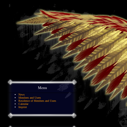
Menu
News
Members and Users
Residence of Members and Users
Calendar
Imprint