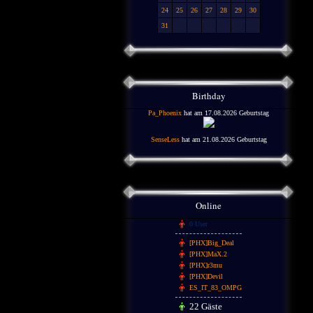
24
25
26
27
28
29
30
31
Birthday
Pa_Phoenix
hat am 17.08.2026 Geburtstag
SenseLess
hat am 21.08.2026 Geburtstag
Online
0 User
[PHX]Big_Deal
[PHX]MaX.2
[PHX]r3mu
[PHX]Devil
ES_IT_83_OMPG
22 Gäste