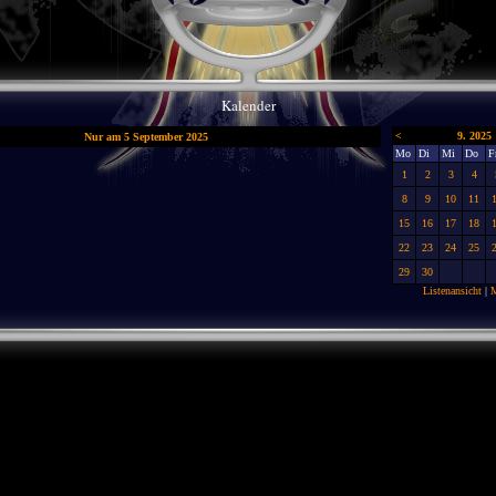
Kalender
<
9. 2025
Nur am 5 September 2025
Mo
Di
Mi
Do
F
1
2
3
4
8
9
10
11
15
16
17
18
22
23
24
25
29
30
Listenansicht
|
M