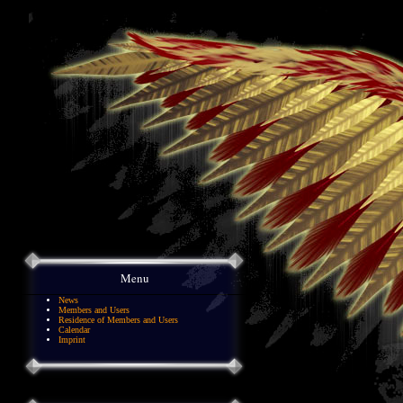
Menu
News
Members and Users
Residence of Members and Users
Calendar
Imprint