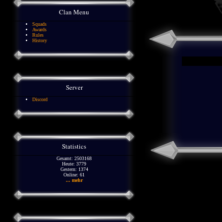
Clan Menu
Squads
Awards
Rules
History
Server
Discord
Statistics
Gesamt: 2503168
Heute: 3779
Gestern: 1374
Online: 61
... mehr