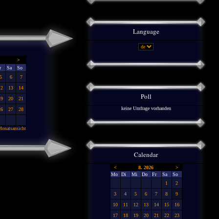
Language
>
r
Sa
So
5
6
7
12
13
14
Poll
19
20
21
keine Umfrage vorhanden
26
27
28
onatsansicht
Calendar
<
8. 2026
>
Mo
Di
Mi
Do
Fr
Sa
So
1
2
3
4
5
6
7
8
9
10
11
12
13
14
15
16
17
18
19
20
21
22
23