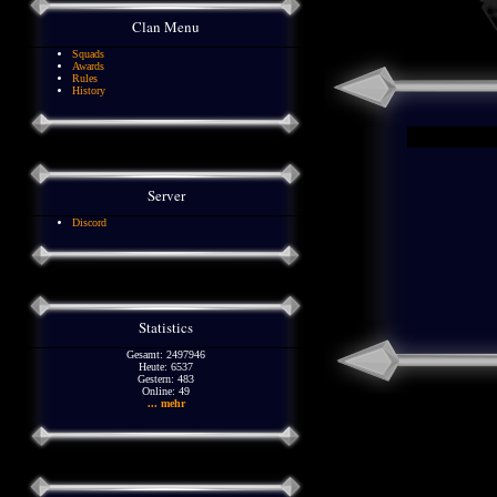
Clan Menu
Squads
Awards
Rules
History
Server
Discord
Statistics
Gesamt: 2497946
Heute: 6537
Gestern: 483
Online: 49
... mehr