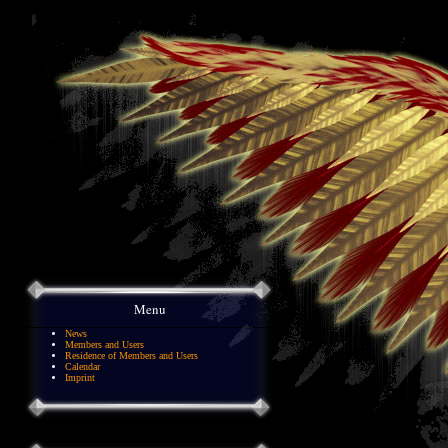
Menu
News
Members and Users
Residence of Members and Users
Calendar
Imprint