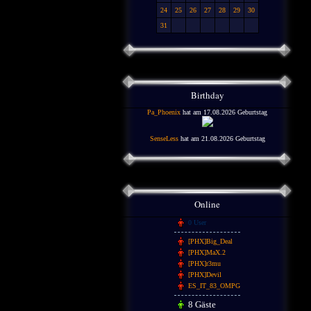
24
25
26
27
28
29
30
31
Birthday
Pa_Phoenix
hat am 17.08.2026 Geburtstag
SenseLess
hat am 21.08.2026 Geburtstag
Online
0 User
[PHX]Big_Deal
[PHX]MaX.2
[PHX]r3mu
[PHX]Devil
ES_IT_83_OMPG
8 Gäste