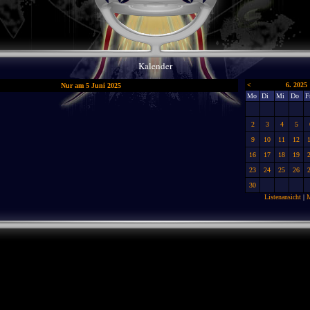
Kalender
<
6. 2025
Nur am 5 Juni 2025
Mo
Di
Mi
Do
F
2
3
4
5
9
10
11
12
16
17
18
19
23
24
25
26
30
Listenansicht
|
M