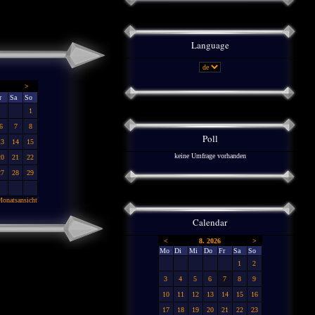
Language
>
r
Sa
So
1
6
7
8
Poll
13
14
15
keine Umfrage vorhanden
20
21
22
27
28
29
onatsansicht
Calendar
<
8. 2026
>
Mo
Di
Mi
Do
Fr
Sa
So
1
2
3
4
5
6
7
8
9
10
11
12
13
14
15
16
17
18
19
20
21
22
23