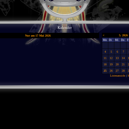
Kalender
<
5. 2026
Nur am 17 Mai 2026
Mo
Di
Mi
Do
F
4
5
6
7
11
12
13
14
18
19
20
21
25
26
27
28
Listenansicht
|
M