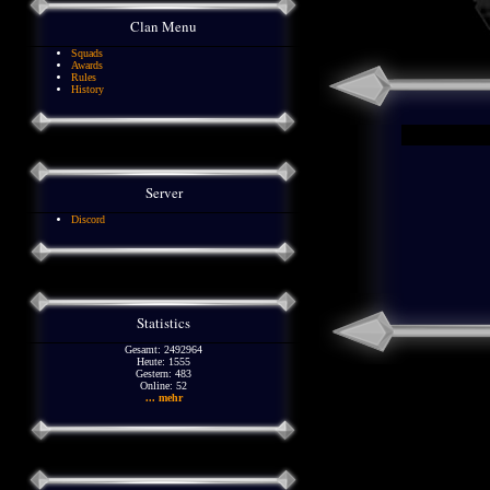
Clan Menu
Squads
Awards
Rules
History
Server
Discord
Statistics
Gesamt: 2492964
Heute: 1555
Gestern: 483
Online: 52
... mehr