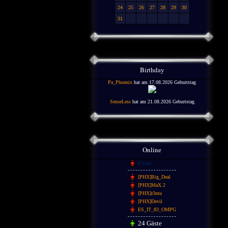
24
25
26
27
28
29
30
31
Birthday
Pa_Phoenix
hat am 17.08.2026 Geburtstag
SenseLess
hat am 21.08.2026 Geburtstag
Online
0 User
[PHX]Big_Deal
[PHX]MaX.2
[PHX]r3mu
[PHX]Devil
ES_IT_83_OMPG
24 Gäste