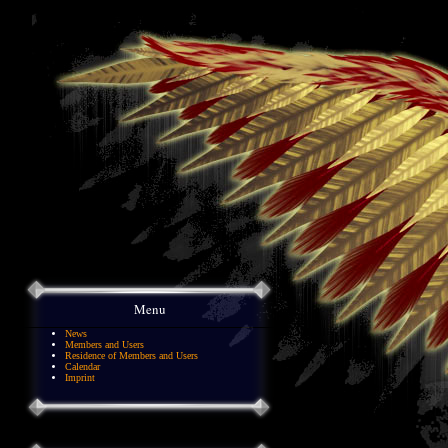
Menu
News
Members and Users
Residence of Members and Users
Calendar
Imprint