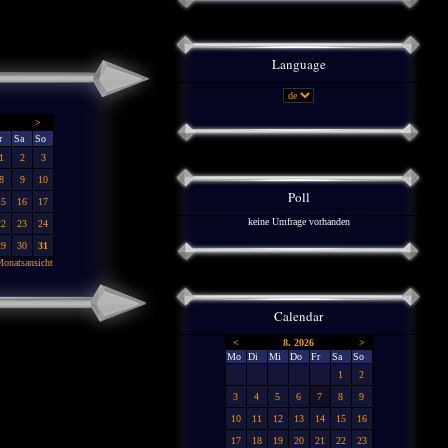
Language
>
r
Sa
So
1
2
3
8
9
10
Poll
15
16
17
keine Umfrage vorhanden
22
23
24
29
30
31
onatsansicht
Calendar
<
8. 2026
>
Mo
Di
Mi
Do
Fr
Sa
So
1
2
3
4
5
6
7
8
9
10
11
12
13
14
15
16
17
18
19
20
21
22
23