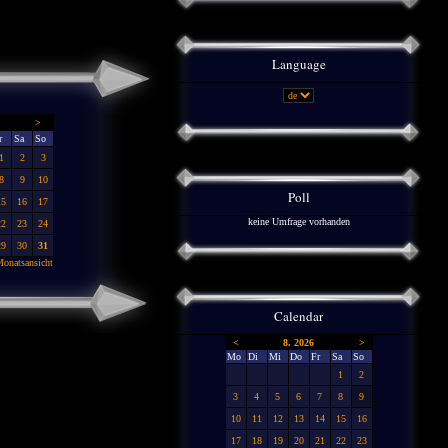
Language
>
r
Sa
So
1
2
3
8
9
10
Poll
15
16
17
keine Umfrage vorhanden
22
23
24
29
30
31
onatsansicht
Calendar
<
8. 2026
>
Mo
Di
Mi
Do
Fr
Sa
So
1
2
3
4
5
6
7
8
9
10
11
12
13
14
15
16
17
18
19
20
21
22
23