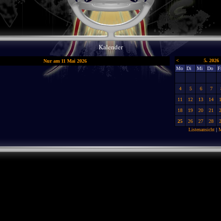
Kalender
<
5. 2026
Nur am 11 Mai 2026
Mo
Di
Mi
Do
F
4
5
6
7
11
12
13
14
18
19
20
21
25
26
27
28
Listenansicht
|
M