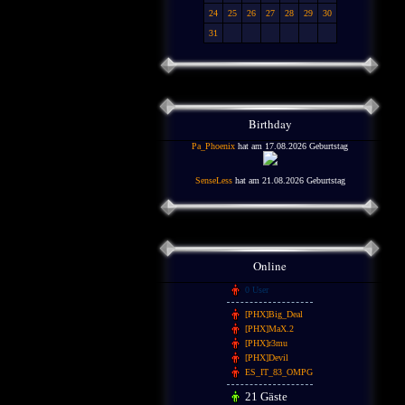
24
25
26
27
28
29
30
31
Birthday
Pa_Phoenix
hat am 17.08.2026 Geburtstag
SenseLess
hat am 21.08.2026 Geburtstag
Online
0 User
[PHX]Big_Deal
[PHX]MaX.2
[PHX]r3mu
[PHX]Devil
ES_IT_83_OMPG
21 Gäste