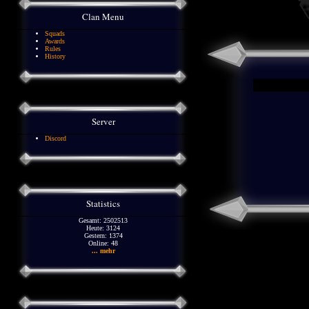
Clan Menu
Squads
Awards
Rules
History
Server
Discord
Statistics
Gesamt: 2502513
Heute: 3124
Gestern: 1374
Online: 48
... mehr