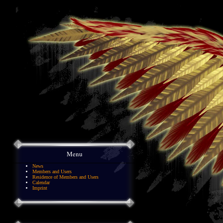
Menu
News
Members and Users
Residence of Members and Users
Calendar
Imprint