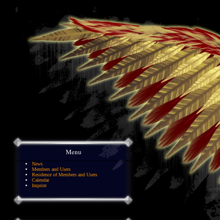
Menu
News
Members and Users
Residence of Members and Users
Calendar
Imprint