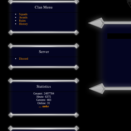
Clan Menu
Squads
Awards
Rules
History
Server
Discord
Statistics
Gesamt: 2497784
Heute: 6375
Gestern: 483
Online: 31
... mehr