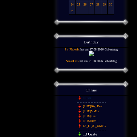
24
25
26
27
28
29
30
31
Birthday
Pa_Phoenix
hat am 17.08.2026 Geburtstag
SenseLess
hat am 21.08.2026 Geburtstag
Online
0 User
[PHX]Big_Deal
[PHX]MaX.2
[PHX]r3mu
[PHX]Devil
ES_IT_83_OMPG
13 Gäste