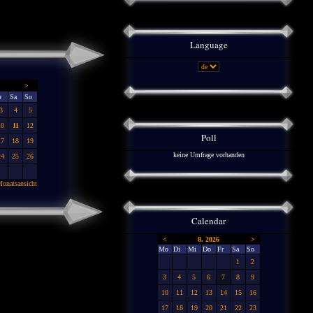
Language
>
r
Sa
So
3
4
5
10
11
12
Poll
17
18
19
keine Umfrage vorhanden
24
25
26
onatsansicht
Calendar
<
8. 2026
>
Mo
Di
Mi
Do
Fr
Sa
So
1
2
3
4
5
6
7
8
9
10
11
12
13
14
15
16
17
18
19
20
21
22
23