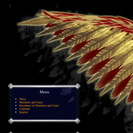
Menu
News
Members and Users
Residence of Members and Users
Calendar
Imprint