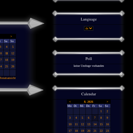
Language
>
r
Sa
So
3
4
5
10
11
12
Poll
17
18
19
keine Umfrage vorhanden
24
25
26
onatsansicht
Calendar
<
8. 2026
>
Mo
Di
Mi
Do
Fr
Sa
So
1
2
3
4
5
6
7
8
9
10
11
12
13
14
15
16
17
18
19
20
21
22
23