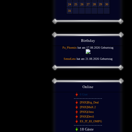
24
25
26
27
28
29
30
31
Birthday
Pa_Phoenix
hat am 17.08.2026 Geburtstag
SenseLess
hat am 21.08.2026 Geburtstag
Online
0 User
[PHX]Big_Deal
[PHX]MaX.2
[PHX]r3mu
[PHX]Devil
ES_IT_83_OMPG
18 Gäste