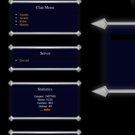
Clan Menu
Squads
Awards
Rules
History
Server
Discord
Statistics
Gesamt: 2497565
Heute: 6156
Gestern: 483
Online: 49
... mehr