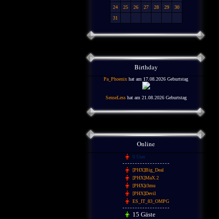
24
25
26
27
28
29
30
31
Birthday
Pa_Phoenix
hat am 17.08.2026 Geburtstag
SenseLess
hat am 21.08.2026 Geburtstag
Online
0 User
[PHX]Big_Deal
[PHX]MaX.2
[PHX]r3mu
[PHX]Devil
ES_IT_83_OMPG
15 Gäste