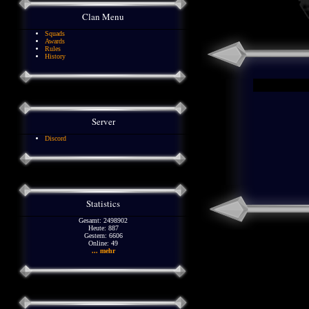
Clan Menu
Squads
Awards
Rules
History
Server
Discord
Statistics
Gesamt: 2498902
Heute: 887
Gestern: 6606
Online: 49
... mehr