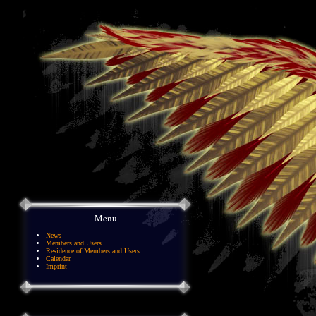
Menu
News
Members and Users
Residence of Members and Users
Calendar
Imprint