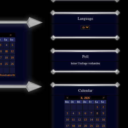
Language
>
r
Sa
So
3
4
5
10
11
12
Poll
17
18
19
keine Umfrage vorhanden
24
25
26
onatsansicht
Calendar
<
8. 2026
>
Mo
Di
Mi
Do
Fr
Sa
So
1
2
3
4
5
6
7
8
9
10
11
12
13
14
15
16
17
18
19
20
21
22
23