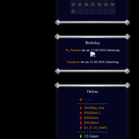
24
25
26
27
28
29
30
31
Birthday
Pa_Phoenix
hat am 17.08.2026 Geburtstag
SenseLess
hat am 21.08.2026 Geburtstag
Online
0 User
[PHX]Big_Deal
[PHX]MaX.2
[PHX]r3mu
[PHX]Devil
ES_IT_83_OMPG
13 Gäste