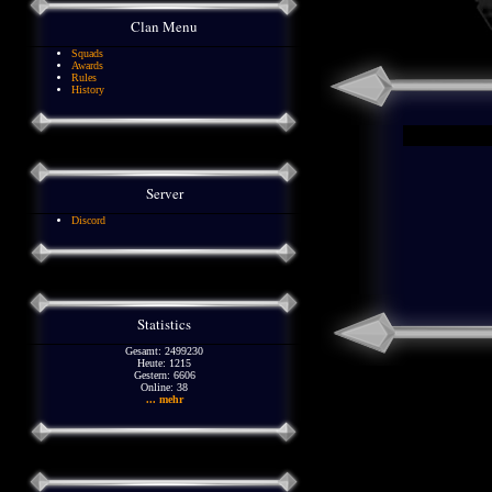
Clan Menu
Squads
Awards
Rules
History
Server
Discord
Statistics
Gesamt: 2499230
Heute: 1215
Gestern: 6606
Online: 38
... mehr