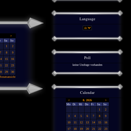
Language
>
r
Sa
So
1
2
7
8
9
Poll
14
15
16
keine Umfrage vorhanden
21
22
23
28
29
30
onatsansicht
Calendar
<
8. 2026
>
Mo
Di
Mi
Do
Fr
Sa
So
1
2
3
4
5
6
7
8
9
10
11
12
13
14
15
16
17
18
19
20
21
22
23