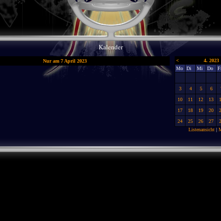
Kalender
<
4. 2023
Nur am 7 April 2023
Mo
Di
Mi
Do
F
3
4
5
6
10
11
12
13
17
18
19
20
24
25
26
27
Listenansicht
|
M