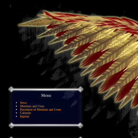
Menu
News
Members and Users
Residence of Members and Users
Calendar
Imprint