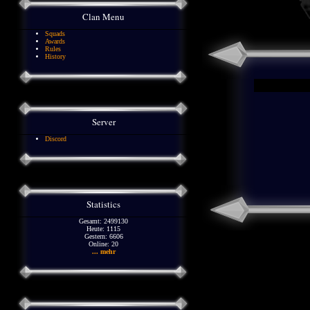
Clan Menu
Squads
Awards
Rules
History
Server
Discord
Statistics
Gesamt: 2499130
Heute: 1115
Gestern: 6606
Online: 20
... mehr