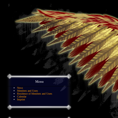
Menu
News
Members and Users
Residence of Members and Users
Calendar
Imprint