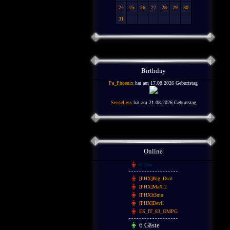
24
25
26
27
28
29
30
31
Birthday
Pa_Phoenix
hat am 17.08.2026 Geburtstag
SenseLess
hat am 21.08.2026 Geburtstag
Online
0 User
[PHX]Big_Deal
[PHX]MaX.2
[PHX]r3mu
[PHX]Devil
ES_IT_83_OMPG
6 Gäste