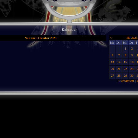
Kalender
<
10. 2025
Nur am 8 Oktober 2025
Mo
Di
Mi
Do
F
1
2
6
7
8
9
13
14
15
16
20
21
22
23
27
28
29
30
Listenansicht
|
M