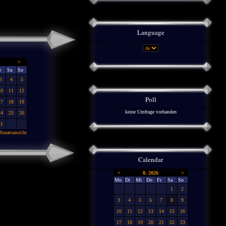
Language
>
r
Sa
So
3
4
5
10
11
12
Poll
17
18
19
keine Umfrage vorhanden
24
25
26
31
onatsansicht
Calendar
<
8. 2026
>
Mo
Di
Mi
Do
Fr
Sa
So
1
2
3
4
5
6
7
8
9
10
11
12
13
14
15
16
17
18
19
20
21
22
23