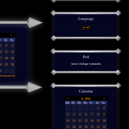
Language
>
r
Sa
So
3
4
5
10
11
12
Poll
17
18
19
keine Umfrage vorhanden
24
25
26
31
onatsansicht
Calendar
<
8. 2026
>
Mo
Di
Mi
Do
Fr
Sa
So
1
2
3
4
5
6
7
8
9
10
11
12
13
14
15
16
17
18
19
20
21
22
23