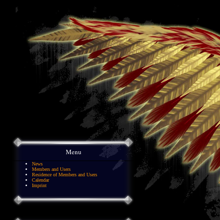
Menu
News
Members and Users
Residence of Members and Users
Calendar
Imprint