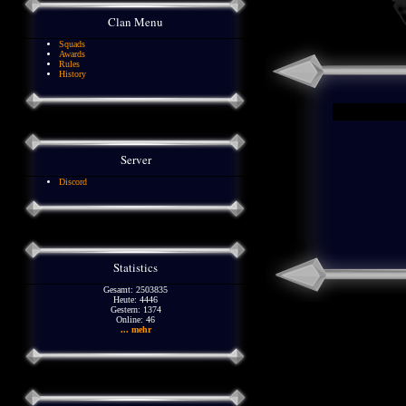
Clan Menu
Squads
Awards
Rules
History
Server
Discord
Statistics
Gesamt: 2503835
Heute: 4446
Gestern: 1374
Online: 46
... mehr