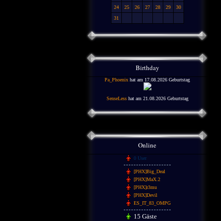
24
25
26
27
28
29
30
31
Birthday
Pa_Phoenix
hat am 17.08.2026 Geburtstag
SenseLess
hat am 21.08.2026 Geburtstag
Online
0 User
[PHX]Big_Deal
[PHX]MaX.2
[PHX]r3mu
[PHX]Devil
ES_IT_83_OMPG
15 Gäste