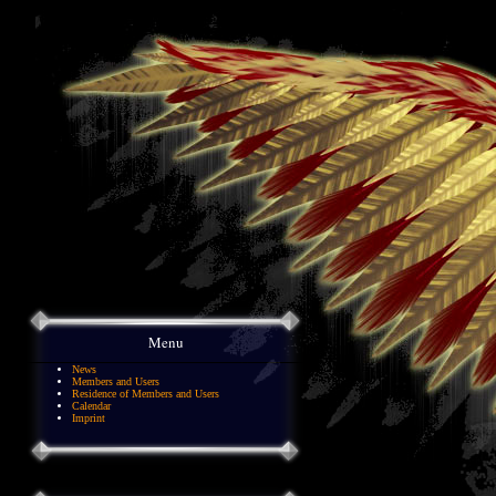
Menu
News
Members and Users
Residence of Members and Users
Calendar
Imprint