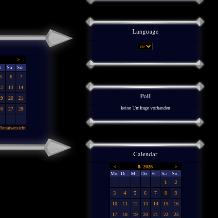
Language
>
r
Sa
So
5
6
7
12
13
14
Poll
19
20
21
keine Umfrage vorhanden
26
27
28
onatsansicht
Calendar
<
8. 2026
>
Mo
Di
Mi
Do
Fr
Sa
So
1
2
3
4
5
6
7
8
9
10
11
12
13
14
15
16
17
18
19
20
21
22
23