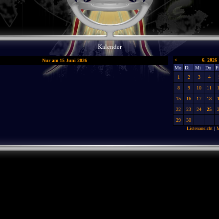
Kalender
<
6. 2026
Nur am 15 Juni 2026
Mo
Di
Mi
Do
F
1
2
3
4
8
9
10
11
15
16
17
18
22
23
24
25
29
30
Listenansicht
|
M