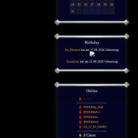
24
25
26
27
28
29
30
31
Birthday
Pa_Phoenix
hat am 17.08.2026 Geburtstag
SenseLess
hat am 21.08.2026 Geburtstag
Online
0 User
[PHX]Big_Deal
[PHX]MaX.2
[PHX]r3mu
[PHX]Devil
ES_IT_83_OMPG
8 Gäste