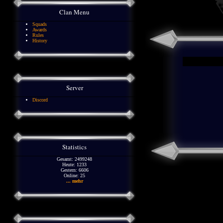
Clan Menu
Squads
Awards
Rules
History
Server
Discord
Statistics
Gesamt: 2499248
Heute: 1233
Gestern: 6606
Online: 25
... mehr