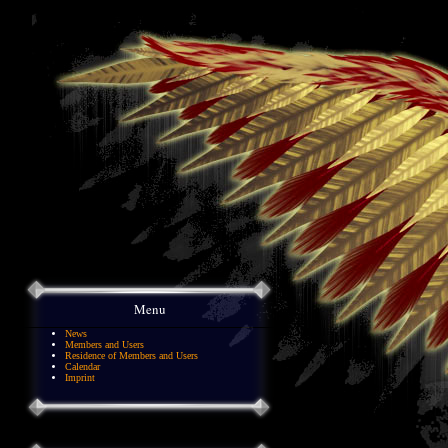
Menu
News
Members and Users
Residence of Members and Users
Calendar
Imprint