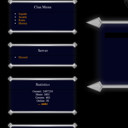
Clan Menu
Squads
Awards
Rules
History
Server
Discord
Statistics
Gesamt: 2497210
Heute: 5801
Gestern: 483
Online: 39
... mehr