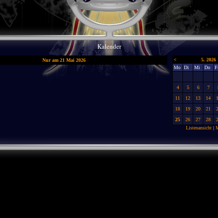
Kalender
<
5. 2026
Nur am 21 Mai 2026
Mo
Di
Mi
Do
F
4
5
6
7
11
12
13
14
18
19
20
21
25
26
27
28
Listenansicht
|
M