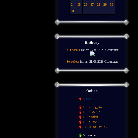
24
25
26
27
28
29
30
31
Birthday
Pa_Phoenix
hat am 17.08.2026 Geburtstag
SenseLess
hat am 21.08.2026 Geburtstag
Online
0 User
[PHX]Big_Deal
[PHX]MaX.2
[PHX]r3mu
[PHX]Devil
ES_IT_83_OMPG
9 Gäste