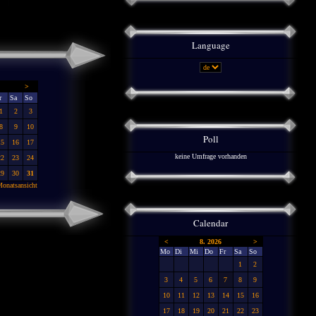
Language
>
r
Sa
So
1
2
3
8
9
10
Poll
15
16
17
keine Umfrage vorhanden
22
23
24
29
30
31
onatsansicht
Calendar
<
8. 2026
>
Mo
Di
Mi
Do
Fr
Sa
So
1
2
3
4
5
6
7
8
9
10
11
12
13
14
15
16
17
18
19
20
21
22
23