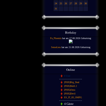
24
25
26
27
28
29
30
31
Birthday
Pa_Phoenix
hat am 17.08.2026 Geburtstag
SenseLess
hat am 21.08.2026 Geburtstag
Online
0 User
[PHX]Big_Deal
[PHX]MaX.2
[PHX]r3mu
[PHX]Devil
ES_IT_83_OMPG
4 Gäste