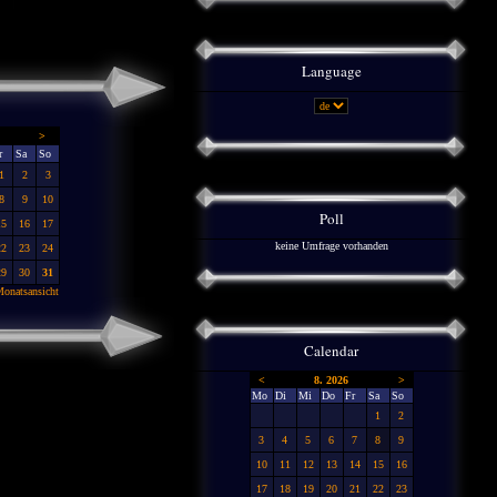
Language
>
r
Sa
So
1
2
3
8
9
10
Poll
15
16
17
keine Umfrage vorhanden
22
23
24
29
30
31
onatsansicht
Calendar
<
8. 2026
>
Mo
Di
Mi
Do
Fr
Sa
So
1
2
3
4
5
6
7
8
9
10
11
12
13
14
15
16
17
18
19
20
21
22
23