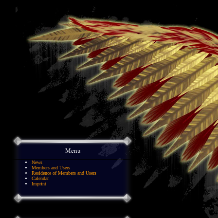
Menu
News
Members and Users
Residence of Members and Users
Calendar
Imprint