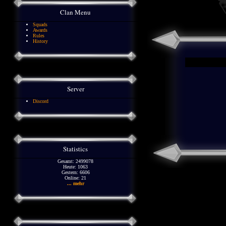
Clan Menu
Squads
Awards
Rules
History
Server
Discord
Statistics
Gesamt: 2499078
Heute: 1063
Gestern: 6606
Online: 21
... mehr