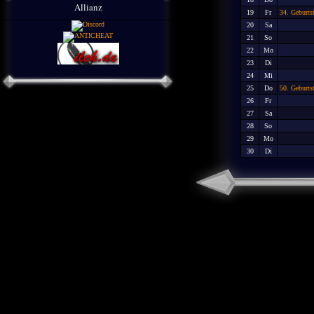
Allianz
19
Fr
34. Geburts
20
Sa
21
So
22
Mo
23
Di
24
Mi
25
Do
50. Geburt
26
Fr
27
Sa
28
So
29
Mo
30
Di