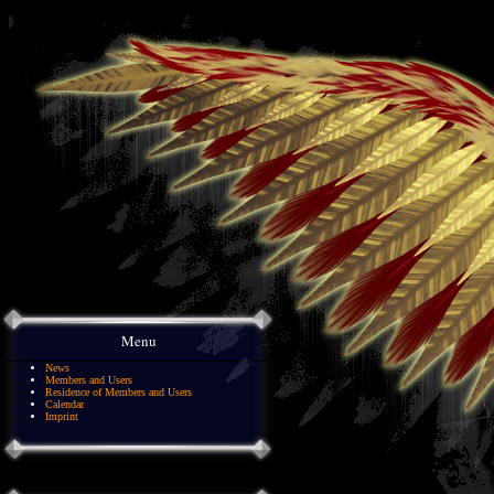
Menu
News
Members and Users
Residence of Members and Users
Calendar
Imprint