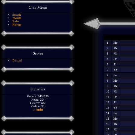
Clan Menu
Squads
Awards
Rules
History
1
Mo
2
Di
Server
3
Mi
4
Do
Discord
5
Fr
6
Sa
7
So
8
Mo
9
Di
Statistics
10
Mi
Gesamt: 2491130
11
Do
Heute: 204
12
Fr
Gestern: 682
Online: 33
13
Sa
... mehr
14
So
15
Mo
16
Di
17
Mi
18
Do