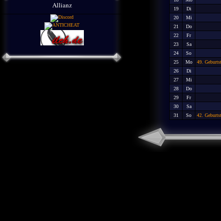
Allianz
19
Di
20
Mi
21
Do
22
Fr
23
Sa
24
So
25
Mo
49. Geburt
26
Di
27
Mi
28
Do
29
Fr
30
Sa
31
So
42. Geburts