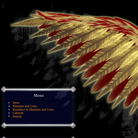
Menu
News
Members and Users
Residence of Members and Users
Calendar
Imprint