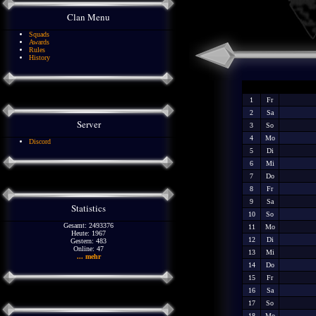
Clan Menu
Squads
Awards
Rules
History
1
Fr
2
Sa
Server
3
So
4
Mo
Discord
5
Di
6
Mi
7
Do
8
Fr
9
Sa
Statistics
10
So
Gesamt: 2493376
11
Mo
Heute: 1967
12
Di
Gestern: 483
Online: 47
13
Mi
... mehr
14
Do
15
Fr
16
Sa
17
So
18
Mo