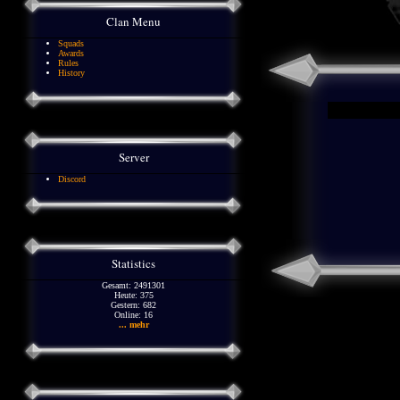
Clan Menu
Squads
Awards
Rules
History
Server
Discord
Statistics
Gesamt: 2491301
Heute: 375
Gestern: 682
Online: 16
... mehr