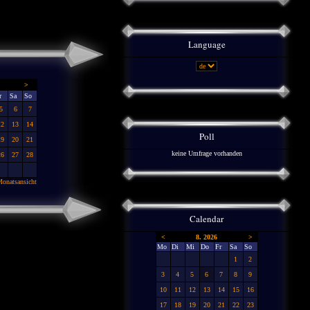
Language
>
r
Sa
So
5
6
7
12
13
14
Poll
19
20
21
keine Umfrage vorhanden
26
27
28
onatsansicht
Calendar
<
8. 2026
>
Mo
Di
Mi
Do
Fr
Sa
So
1
2
3
4
5
6
7
8
9
10
11
12
13
14
15
16
17
18
19
20
21
22
23