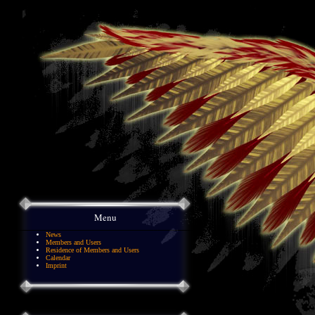
Menu
News
Members and Users
Residence of Members and Users
Calendar
Imprint