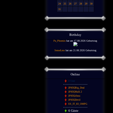
24
25
26
27
28
29
30
31
Birthday
Pa_Phoenix
hat am 17.08.2026 Geburtstag
SenseLess
hat am 21.08.2026 Geburtstag
Online
0 User
[PHX]Big_Deal
[PHX]MaX.2
[PHX]r3mu
[PHX]Devil
ES_IT_83_OMPG
6 Gäste