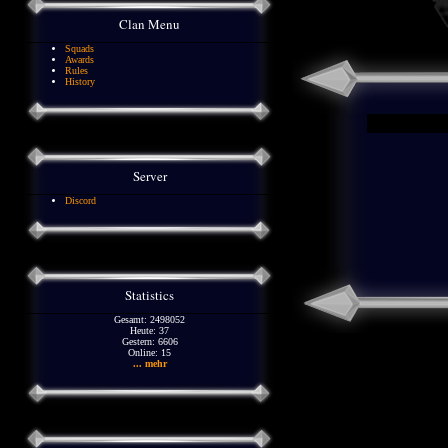
Clan Menu
Squads
Awards
Rules
History
Server
Discord
Statistics
Gesamt: 2498052
Heute: 37
Gestern: 6606
Online: 15
... mehr