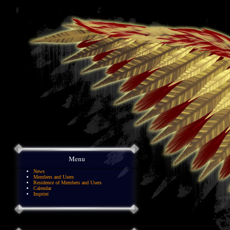
Menu
News
Members and Users
Residence of Members and Users
Calendar
Imprint