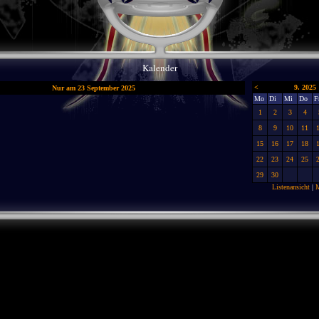
Kalender
<
9. 2025
Nur am 23 September 2025
Mo
Di
Mi
Do
F
1
2
3
4
8
9
10
11
15
16
17
18
22
23
24
25
29
30
Listenansicht
|
M