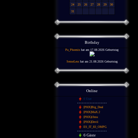
24
25
26
27
28
29
30
31
Birthday
Pa_Phoenix
hat am 17.08.2026 Geburtstag
SenseLess
hat am 21.08.2026 Geburtstag
Online
0 User
[PHX]Big_Deal
[PHX]MaX.2
[PHX]r3mu
[PHX]Devil
ES_IT_83_OMPG
6 Gäste