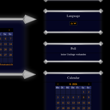
Language
>
r
Sa
So
5
6
7
12
13
14
Poll
19
20
21
keine Umfrage vorhanden
26
27
28
onatsansicht
Calendar
<
8. 2026
>
Mo
Di
Mi
Do
Fr
Sa
So
1
2
3
4
5
6
7
8
9
10
11
12
13
14
15
16
17
18
19
20
21
22
23