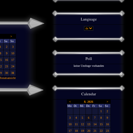
Language
>
r
Sa
So
1
2
3
8
9
10
Poll
15
16
17
keine Umfrage vorhanden
22
23
24
29
30
31
onatsansicht
Calendar
<
8. 2026
>
Mo
Di
Mi
Do
Fr
Sa
So
1
2
3
4
5
6
7
8
9
10
11
12
13
14
15
16
17
18
19
20
21
22
23