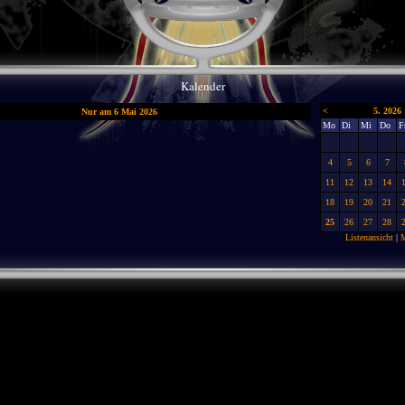
Kalender
<
5. 2026
Nur am 6 Mai 2026
Mo
Di
Mi
Do
F
4
5
6
7
11
12
13
14
18
19
20
21
25
26
27
28
Listenansicht
|
M