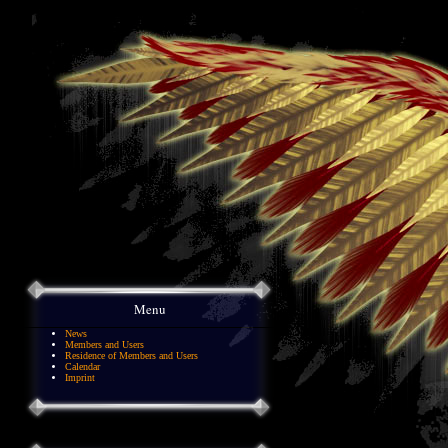
Menu
News
Members and Users
Residence of Members and Users
Calendar
Imprint