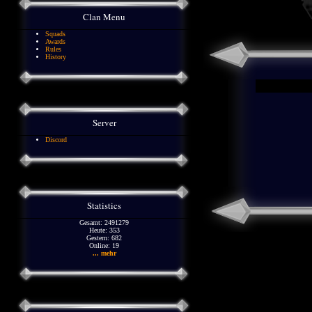
Clan Menu
Squads
Awards
Rules
History
Server
Discord
Statistics
Gesamt: 2491279
Heute: 353
Gestern: 682
Online: 19
... mehr