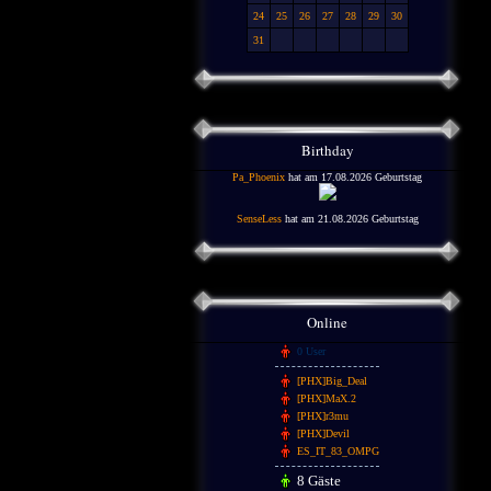
24
25
26
27
28
29
30
31
Birthday
Pa_Phoenix
hat am 17.08.2026 Geburtstag
SenseLess
hat am 21.08.2026 Geburtstag
Online
0 User
[PHX]Big_Deal
[PHX]MaX.2
[PHX]r3mu
[PHX]Devil
ES_IT_83_OMPG
8 Gäste