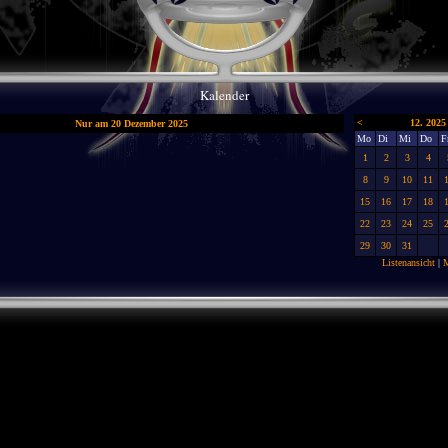
Kalender
<
12. 2025
Nur am 20 Dezember 2025
Mo
Di
Mi
Do
F
1
2
3
4
8
9
10
11
15
16
17
18
22
23
24
25
29
30
31
Listenansicht
|
M