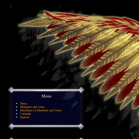
Menu
News
Members and Users
Residence of Members and Users
Calendar
Imprint