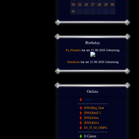
24
25
26
27
28
29
30
31
Birthday
Pa_Phoenix
hat am 17.08.2026 Geburtstag
SenseLess
hat am 21.08.2026 Geburtstag
Online
0 User
[PHX]Big_Deal
[PHX]MaX.2
[PHX]r3mu
[PHX]Devil
ES_IT_83_OMPG
6 Gäste