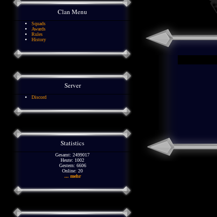
Clan Menu
Squads
Awards
Rules
History
Server
Discord
Statistics
Gesamt: 2499017
Heute: 1002
Gestern: 6606
Online: 20
... mehr