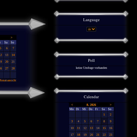
Language
>
r
Sa
So
5
6
7
12
13
14
Poll
19
20
21
keine Umfrage vorhanden
26
27
28
onatsansicht
Calendar
<
8. 2026
>
Mo
Di
Mi
Do
Fr
Sa
So
1
2
3
4
5
6
7
8
9
10
11
12
13
14
15
16
17
18
19
20
21
22
23