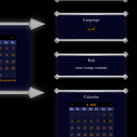
Language
>
r
Sa
So
3
4
5
10
11
12
Poll
17
18
19
keine Umfrage vorhanden
24
25
26
31
onatsansicht
Calendar
<
8. 2026
>
Mo
Di
Mi
Do
Fr
Sa
So
1
2
3
4
5
6
7
8
9
10
11
12
13
14
15
16
17
18
19
20
21
22
23