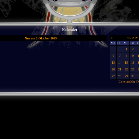
Kalender
<
10. 2025
Nur am 2 Oktober 2025
Mo
Di
Mi
Do
F
1
2
6
7
8
9
13
14
15
16
20
21
22
23
27
28
29
30
Listenansicht
|
M