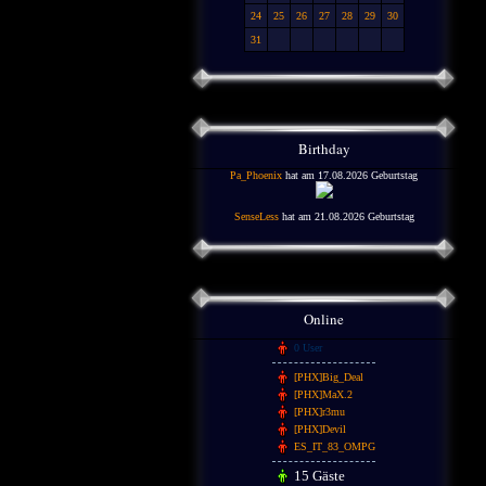
24
25
26
27
28
29
30
31
Birthday
Pa_Phoenix
hat am 17.08.2026 Geburtstag
SenseLess
hat am 21.08.2026 Geburtstag
Online
0 User
[PHX]Big_Deal
[PHX]MaX.2
[PHX]r3mu
[PHX]Devil
ES_IT_83_OMPG
15 Gäste