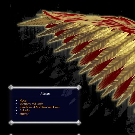
Menu
News
Members and Users
Residence of Members and Users
Calendar
Imprint