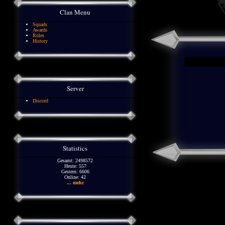
Clan Menu
Squads
Awards
Rules
History
Server
Discord
Statistics
Gesamt: 2498572
Heute: 557
Gestern: 6606
Online: 42
... mehr