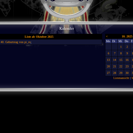
Kalender
<
10. 2025
Liste ab Oktober 2025
Mo
Di
Mi
Do
F
40. Geburtstag von pi_ro
;
1
2
6
7
8
9
13
14
15
16
20
21
22
23
27
28
29
30
Listenansicht
|
M