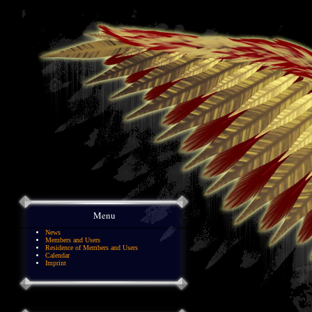
Menu
News
Members and Users
Residence of Members and Users
Calendar
Imprint