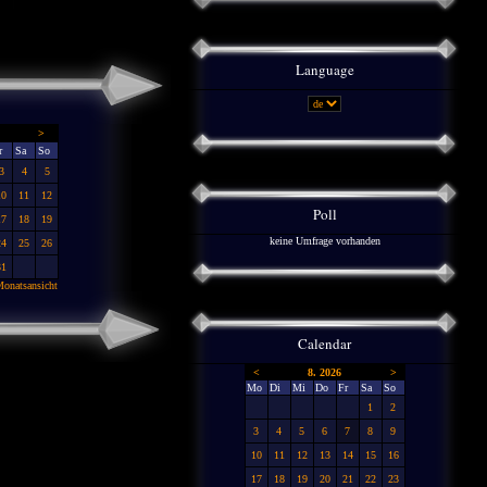
Language
>
r
Sa
So
3
4
5
10
11
12
Poll
17
18
19
keine Umfrage vorhanden
24
25
26
31
onatsansicht
Calendar
<
8. 2026
>
Mo
Di
Mi
Do
Fr
Sa
So
1
2
3
4
5
6
7
8
9
10
11
12
13
14
15
16
17
18
19
20
21
22
23