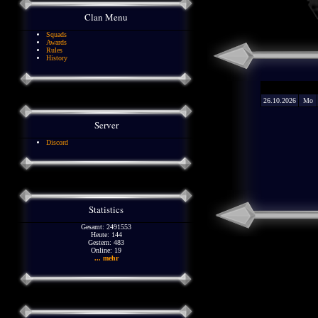
Clan Menu
Squads
Awards
Rules
History
26.10.2026
Mo
Server
Discord
Statistics
Gesamt: 2491553
Heute: 144
Gestern: 483
Online: 19
... mehr