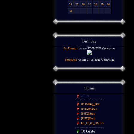
24
25
26
27
28
29
30
31
Birthday
Pa_Phoenix
hat am 17.08.2026 Geburtstag
SenseLess
hat am 21.08.2026 Geburtstag
Online
0 User
[PHX]Big_Deal
[PHX]MaX.2
[PHX]r3mu
[PHX]Devil
ES_IT_83_OMPG
10 Gäste