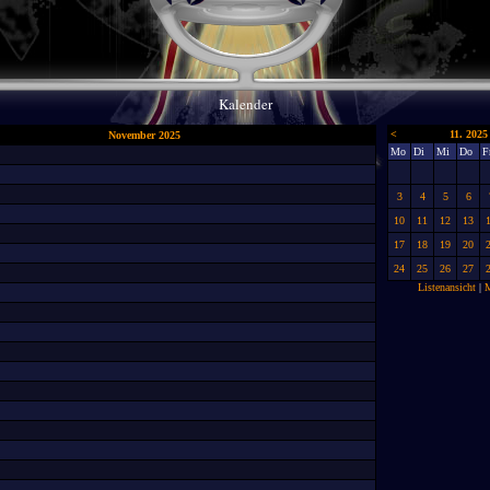
Kalender
<
11. 2025
November 2025
Mo
Di
Mi
Do
F
3
4
5
6
10
11
12
13
17
18
19
20
24
25
26
27
Listenansicht
|
M