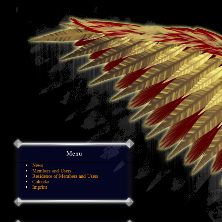
Menu
News
Members and Users
Residence of Members and Users
Calendar
Imprint