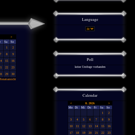
Language
>
r
Sa
So
1
2
7
8
9
Poll
14
15
16
keine Umfrage vorhanden
21
22
23
28
29
30
onatsansicht
Calendar
<
8. 2026
>
Mo
Di
Mi
Do
Fr
Sa
So
1
2
3
4
5
6
7
8
9
10
11
12
13
14
15
16
17
18
19
20
21
22
23