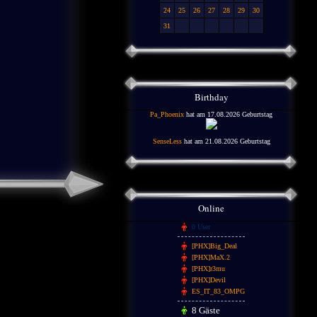
24
25
26
27
28
29
30
31
Birthday
Pa_Phoenix
hat am 17.08.2026 Geburtstag
SenseLess
hat am 21.08.2026 Geburtstag
Online
0 User
[PHX]Big_Deal
[PHX]MaX.2
[PHX]r3mu
[PHX]Devil
ES_IT_83_OMPG
8 Gäste