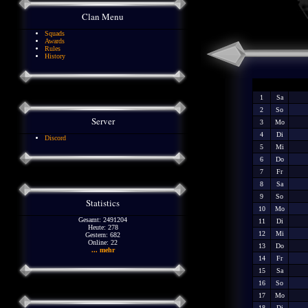
Clan Menu
Squads
Awards
Rules
History
1
Sa
2
So
Server
3
Mo
4
Di
Discord
5
Mi
6
Do
7
Fr
8
Sa
9
So
Statistics
10
Mo
Gesamt: 2491204
11
Di
Heute: 278
12
Mi
Gestern: 682
Online: 22
13
Do
... mehr
14
Fr
15
Sa
16
So
17
Mo
18
Di