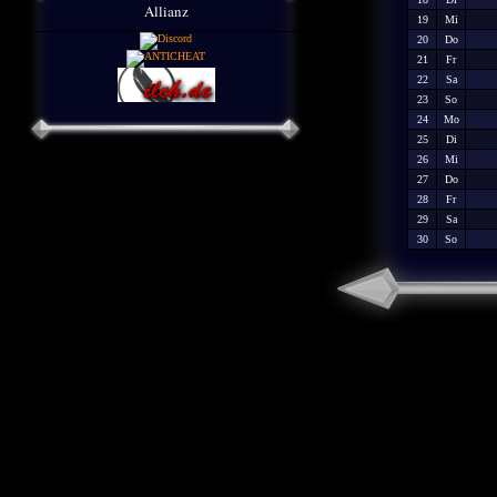
Allianz
19
Mi
20
Do
21
Fr
22
Sa
23
So
24
Mo
25
Di
26
Mi
27
Do
28
Fr
29
Sa
30
So