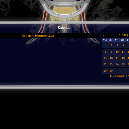
Kalender
<
9. 2025
Nur am 4 September 2025
Mo
Di
Mi
Do
F
1
2
3
4
8
9
10
11
15
16
17
18
22
23
24
25
29
30
Listenansicht
|
M