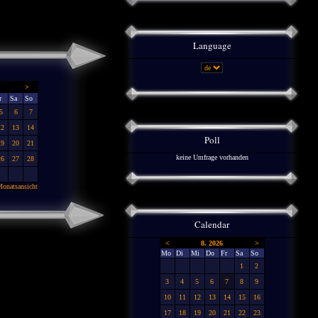
Language
>
r
Sa
So
5
6
7
12
13
14
Poll
19
20
21
keine Umfrage vorhanden
26
27
28
onatsansicht
Calendar
<
8. 2026
>
Mo
Di
Mi
Do
Fr
Sa
So
1
2
3
4
5
6
7
8
9
10
11
12
13
14
15
16
17
18
19
20
21
22
23