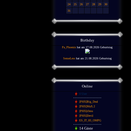
24
25
26
27
28
29
30
31
Birthday
Pa_Phoenix
hat am 17.08.2026 Geburtstag
SenseLess
hat am 21.08.2026 Geburtstag
Online
0 User
[PHX]Big_Deal
[PHX]MaX.2
[PHX]r3mu
[PHX]Devil
ES_IT_83_OMPG
14 Gäste