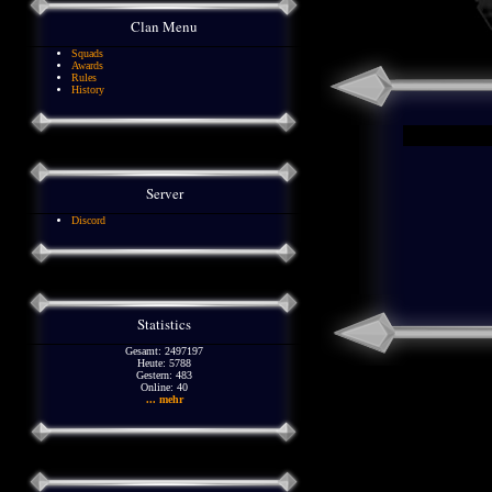
Clan Menu
Squads
Awards
Rules
History
Server
Discord
Statistics
Gesamt: 2497197
Heute: 5788
Gestern: 483
Online: 40
... mehr