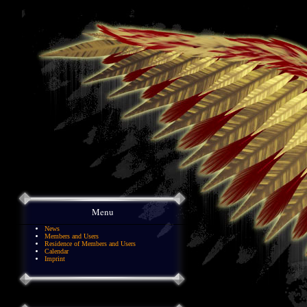
Menu
News
Members and Users
Residence of Members and Users
Calendar
Imprint