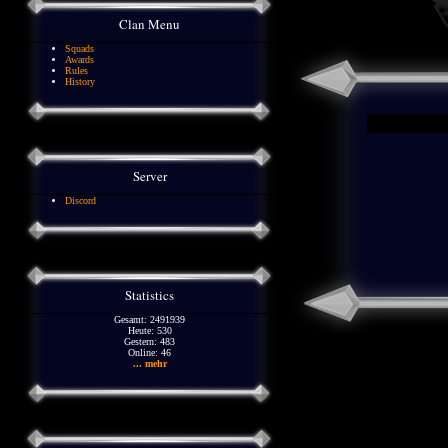
Clan Menu
Squads
Awards
Rules
History
Server
Discord
Statistics
Gesamt: 2491939
Heute: 530
Gestern: 483
Online: 46
... mehr