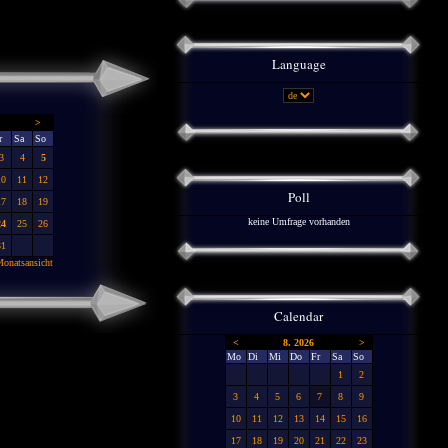
Language
>
r
Sa
So
3
4
5
10
11
12
Poll
17
18
19
keine Umfrage vorhanden
24
25
26
31
onatsansicht
Calendar
<
8. 2026
>
Mo
Di
Mi
Do
Fr
Sa
So
1
2
3
4
5
6
7
8
9
10
11
12
13
14
15
16
17
18
19
20
21
22
23