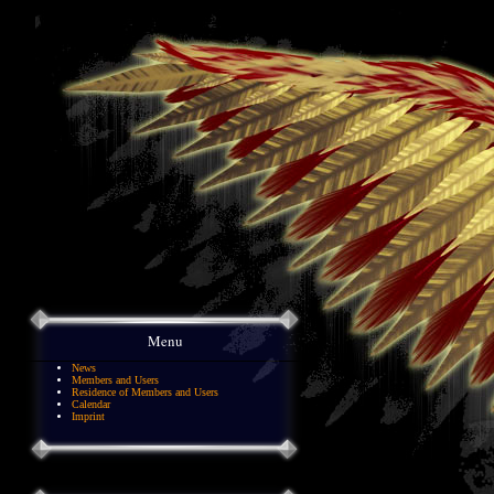
Menu
News
Members and Users
Residence of Members and Users
Calendar
Imprint