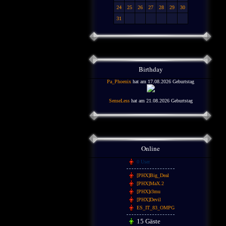
24
25
26
27
28
29
30
31
Birthday
Pa_Phoenix
hat am 17.08.2026 Geburtstag
SenseLess
hat am 21.08.2026 Geburtstag
Online
0 User
[PHX]Big_Deal
[PHX]MaX.2
[PHX]r3mu
[PHX]Devil
ES_IT_83_OMPG
15 Gäste