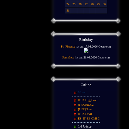
24
25
26
27
28
29
30
31
Birthday
Pa_Phoenix
hat am 17.08.2026 Geburtstag
SenseLess
hat am 21.08.2026 Geburtstag
Online
0 User
[PHX]Big_Deal
[PHX]MaX.2
[PHX]r3mu
[PHX]Devil
ES_IT_83_OMPG
14 Gäste