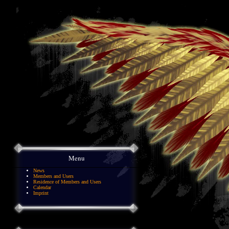
Menu
News
Members and Users
Residence of Members and Users
Calendar
Imprint