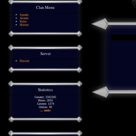
Clan Menu
Squads
Awards
Rules
History
Server
Discord
Statistics
Gesamt: 2502205
Heute: 2816
Gestern: 1374
Online: 39
... mehr