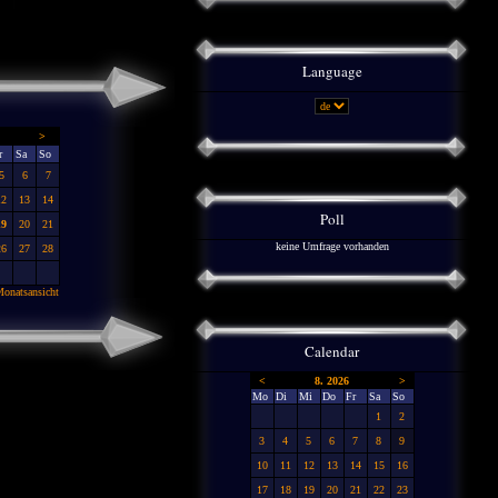
Language
>
r
Sa
So
5
6
7
12
13
14
Poll
19
20
21
keine Umfrage vorhanden
26
27
28
onatsansicht
Calendar
<
8. 2026
>
Mo
Di
Mi
Do
Fr
Sa
So
1
2
3
4
5
6
7
8
9
10
11
12
13
14
15
16
17
18
19
20
21
22
23