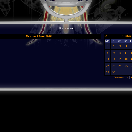
Kalender
<
6. 2026
Nur am 8 Juni 2026
Mo
Di
Mi
Do
F
1
2
3
4
8
9
10
11
15
16
17
18
22
23
24
25
29
30
Listenansicht
|
M