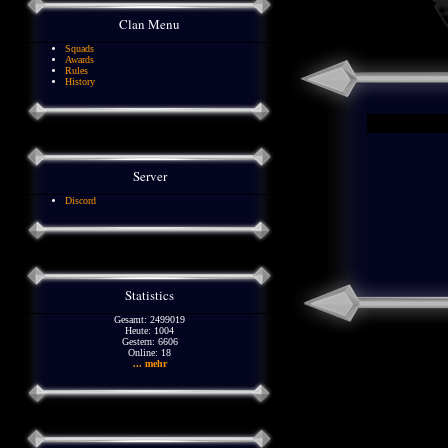
Clan Menu
Squads
Awards
Rules
History
Server
Discord
Statistics
Gesamt: 2499019
Heute: 1004
Gestern: 6606
Online: 18
... mehr