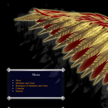
Menu
News
Members and Users
Residence of Members and Users
Calendar
Imprint