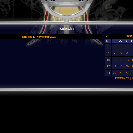
Kalender
<
11. 2025
Nur am 17 November 2025
Mo
Di
Mi
Do
F
3
4
5
6
10
11
12
13
17
18
19
20
24
25
26
27
Listenansicht
|
M