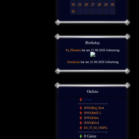
24
25
26
27
28
29
30
31
Birthday
Pa_Phoenix
hat am 17.08.2026 Geburtstag
SenseLess
hat am 21.08.2026 Geburtstag
Online
0 User
[PHX]Big_Deal
[PHX]MaX.2
[PHX]r3mu
[PHX]Devil
ES_IT_83_OMPG
8 Gäste