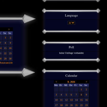
Language
>
r
Sa
So
1
2
7
8
9
Poll
14
15
16
keine Umfrage vorhanden
21
22
23
28
29
30
onatsansicht
Calendar
<
8. 2026
>
Mo
Di
Mi
Do
Fr
Sa
So
1
2
3
4
5
6
7
8
9
10
11
12
13
14
15
16
17
18
19
20
21
22
23