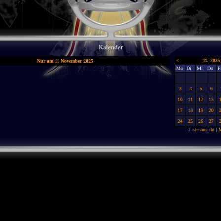
Kalender
<
11. 2025
Nur am 11 November 2025
Mo
Di
Mi
Do
F
3
4
5
6
10
11
12
13
17
18
19
20
24
25
26
27
Listenansicht
|
M