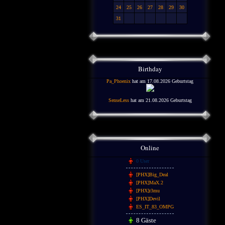
24
25
26
27
28
29
30
31
Birthday
Pa_Phoenix
hat am 17.08.2026 Geburtstag
SenseLess
hat am 21.08.2026 Geburtstag
Online
0 User
[PHX]Big_Deal
[PHX]MaX.2
[PHX]r3mu
[PHX]Devil
ES_IT_83_OMPG
8 Gäste