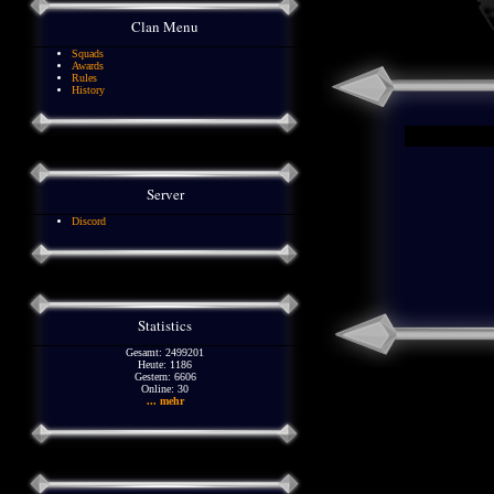
Clan Menu
Squads
Awards
Rules
History
Server
Discord
Statistics
Gesamt: 2499201
Heute: 1186
Gestern: 6606
Online: 30
... mehr