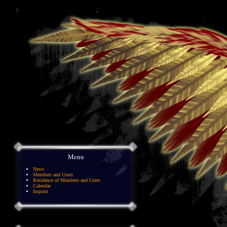
Menu
News
Members and Users
Residence of Members and Users
Calendar
Imprint