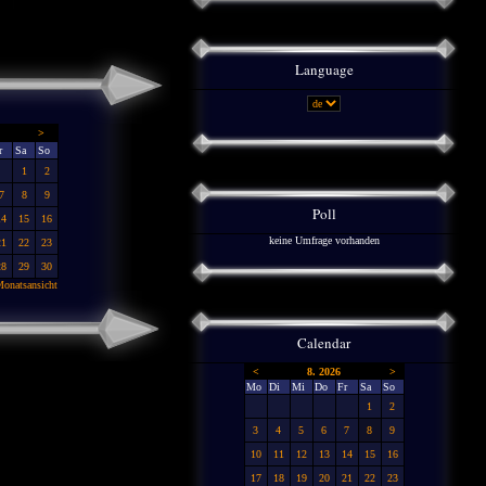
Language
>
r
Sa
So
1
2
7
8
9
Poll
14
15
16
keine Umfrage vorhanden
21
22
23
28
29
30
onatsansicht
Calendar
<
8. 2026
>
Mo
Di
Mi
Do
Fr
Sa
So
1
2
3
4
5
6
7
8
9
10
11
12
13
14
15
16
17
18
19
20
21
22
23