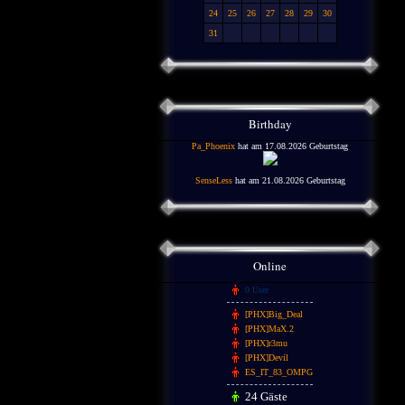
24
25
26
27
28
29
30
31
Birthday
Pa_Phoenix
hat am 17.08.2026 Geburtstag
SenseLess
hat am 21.08.2026 Geburtstag
Online
0 User
[PHX]Big_Deal
[PHX]MaX.2
[PHX]r3mu
[PHX]Devil
ES_IT_83_OMPG
24 Gäste