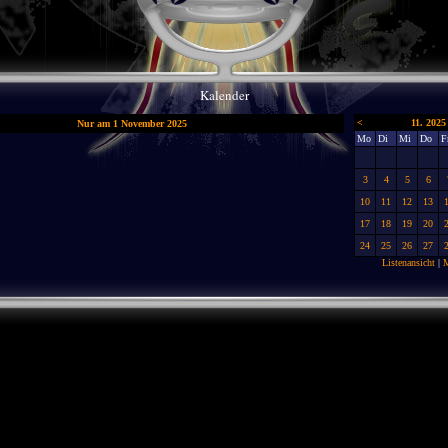
Kalender
<
11. 2025
Nur am 1 November 2025
Mo
Di
Mi
Do
F
3
4
5
6
10
11
12
13
17
18
19
20
24
25
26
27
Listenansicht
|
M