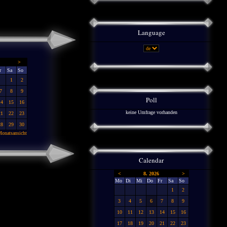
Language
>
r
Sa
So
1
2
7
8
9
Poll
14
15
16
keine Umfrage vorhanden
21
22
23
28
29
30
onatsansicht
Calendar
<
8. 2026
>
Mo
Di
Mi
Do
Fr
Sa
So
1
2
3
4
5
6
7
8
9
10
11
12
13
14
15
16
17
18
19
20
21
22
23