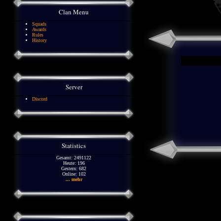
Clan Menu
Squads
Awards
Rules
History
Server
Discord
Statistics
Gesamt: 2491122
Heute: 196
Gestern: 682
Online: 102
... mehr