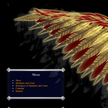
Menu
News
Members and Users
Residence of Members and Users
Calendar
Imprint