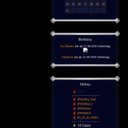
24
25
26
27
28
29
30
31
Birthday
Pa_Phoenix
hat am 17.08.2026 Geburtstag
SenseLess
hat am 21.08.2026 Geburtstag
Online
0 User
[PHX]Big_Deal
[PHX]MaX.2
[PHX]r3mu
[PHX]Devil
ES_IT_83_OMPG
10 Gäste