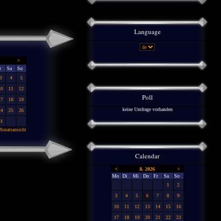
Language
>
r
Sa
So
3
4
5
10
11
12
Poll
17
18
19
keine Umfrage vorhanden
24
25
26
31
onatsansicht
Calendar
<
8. 2026
>
Mo
Di
Mi
Do
Fr
Sa
So
1
2
3
4
5
6
7
8
9
10
11
12
13
14
15
16
17
18
19
20
21
22
23