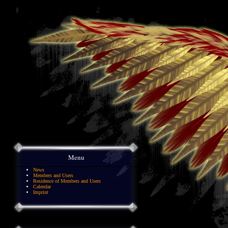
Menu
News
Members and Users
Residence of Members and Users
Calendar
Imprint