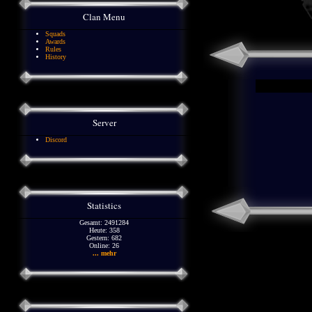
Clan Menu
Squads
Awards
Rules
History
Server
Discord
Statistics
Gesamt: 2491284
Heute: 358
Gestern: 682
Online: 26
... mehr